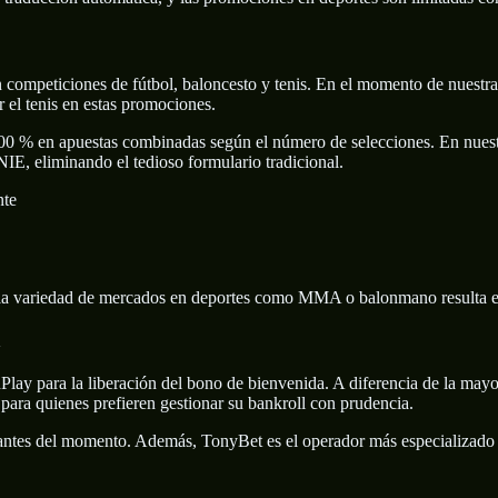
 competiciones de fútbol, baloncesto y tenis. En el momento de nuestra
 el tenis en estas promociones.
00 % en apuestas combinadas según el número de selecciones. En nuest
IE, eliminando el tedioso formulario tradicional.
nte
to y la variedad de mercados en deportes como MMA o balonmano resulta e
a
hPlay para la liberación del bono de bienvenida. A diferencia de la may
 para quienes prefieren gestionar su bankroll con prudencia.
vantes del momento. Además, TonyBet es el operador más especializad