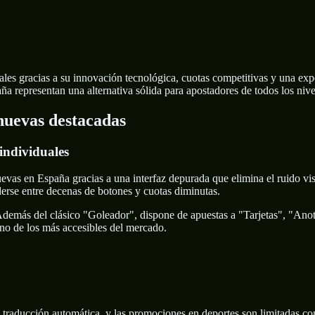
nales gracias a su innovación tecnológica, cuotas competitivas y una e
a representan una alternativa sólida para apostadores de todos los nive
 nuevas destacadas
 individuales
vas en España gracias a una interfaz depurada que elimina el ruido visua
derse entre decenas de botones y cuotas diminutas.
emás del clásico "Goleador", dispone de apuestas a "Tarjetas", "Anota
uno de los más accesibles del mercado.
e traducción automática, y las promociones en deportes son limitadas c