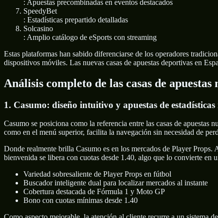
: Apuestas precombinadas en eventos destacados
SpeedyBet
: Estadísticas prepartido detalladas
Solcasino
: Amplio catálogo de eSports con streaming
Estas plataformas han sabido diferenciarse de los operadores tradicio
dispositivos móviles. Las nuevas casas de apuestas deportivas en Españ
Análisis completo de las casas de apuestas
1. Casumo: diseño intuitivo y apuestas de estadísticas
Casumo se posiciona como la referencia entre las casas de apuestas nue
como en el menú superior, facilita la navegación sin necesidad de per
Donde realmente brilla Casumo es en los mercados de Player Props. Ad
bienvenida se libera con cuotas desde 1.40, algo que lo convierte en 
Variedad sobresaliente de Player Props en fútbol
Buscador inteligente dual para localizar mercados al instante
Cobertura destacada de Fórmula 1 y Moto GP
Bono con cuotas mínimas desde 1.40
Como aspecto mejorable, la atención al cliente recurre a un sistema d