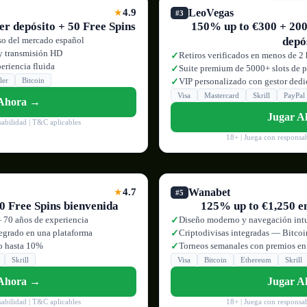
LeoVegas
4.9
★
#3
r depósito + 50 Free Spins
150% up to €300 + 200
o del mercado español
depó
y transmisión HD
Retiros verificados en menos de 2 
✓
eriencia fluida
Suite premium de 5000+ slots de 
✓
ler
Bitcoin
VIP personalizado con gestor ded
✓
Visa
Mastercard
Skrill
PayPal
 Ahora →
Jugar A
sabilidad | T&C aplicables
18+ | Juega con responsab
Wanabet
4.7
★
#5
0 Free Spins bienvenida
125% up to €1,250 en
 70 años de experiencia
Diseño moderno y navegación intui
✓
tegrado en una plataforma
Criptodivisas integradas — Bitco
✓
o hasta 10%
Torneos semanales con premios en 
✓
Skrill
Visa
Bitcoin
Ethereum
Skrill
 Ahora →
Jugar A
sabilidad | T&C aplicables
18+ | Juega con responsab