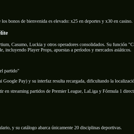
e los bonos de bienvenida es elevado: x25 en deportes y x30 en casino.
lite
tium, Casumo, Luckia y otros operadores consolidados. Su función "Co
le, incluyendo Player Props, apuestas a períodos y mercados asiáticos.
l partido"
i Google Pay) y su interfaz resulta recargada, dificultando la localiza
en streaming partidos de Premier League, LaLiga y Fórmula 1 directam
mulario, y su catálogo abarca únicamente 20 disciplinas deportivas.