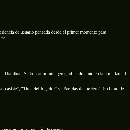
xperiencia de usuario pensada desde el primer momento para
les.
l habitual. Su buscador inteligente, ubicado tanto en la barra lateral
 o asiste", "Tiros del Jugador" y "Paradas del portero". Su bono de
omparadas con su sección de casino.