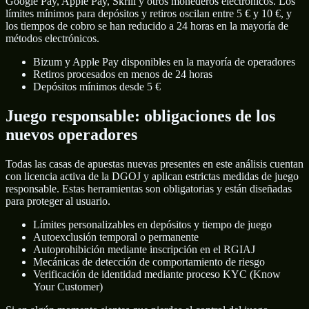
Google Pay, Apple Pay, Skrill y otros monederos electrónicos. Los
límites mínimos para depósitos y retiros oscilan entre 5 € y 10 €, y
los tiempos de cobro se han reducido a 24 horas en la mayoría de
métodos electrónicos.
Bizum y Apple Pay disponibles en la mayoría de operadores
Retiros procesados en menos de 24 horas
Depósitos mínimos desde 5 €
Juego responsable: obligaciones de los
nuevos operadores
Todas las casas de apuestas nuevas presentes en este análisis cuentan
con licencia activa de la DGOJ y aplican estrictas medidas de juego
responsable. Estas herramientas son obligatorias y están diseñadas
para proteger al usuario.
Límites personalizables en depósitos y tiempo de juego
Autoexclusión temporal o permanente
Autoprohibición mediante inscripción en el RGIAJ
Mecánicas de detección de comportamiento de riesgo
Verificación de identidad mediante proceso KYC (Know
Your Customer)