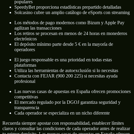
populares
SpeedyBet proporciona estadísticas prepartido detalladas
Solcasino cubre un amplio catálogo de eSports con streaming
Los métodos de pago modernos como Bizum y Apple Pay
agilizan las transacciones
Los retiros se procesan en menos de 24 horas en monederos
electrónicos
El depósito mínimo parte desde 5 € en la mayoría de
operadores
El juego responsable es una prioridad en todas estas
plataformas
Utiliza las herramientas de autoexclusión si lo necesitas
Contacta con FEJAR (900 200 225) si necesitas ayuda
profesional
Las nuevas casas de apuestas en España ofrecen promociones
competitivas
El mercado regulado por la DGOJ garantiza seguridad y
transparencia
Cada operador se especializa en un nicho diferente
Recuerda siempre apostar con responsabilidad, establecer límites
claros y consultar las condiciones de cada operador antes de realizar
tu primer depósito. Las nuevas casas de apuestas en España ofrecen