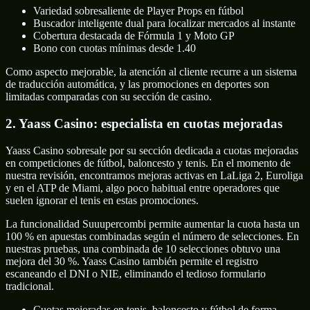
Variedad sobresaliente de Player Props en fútbol
Buscador inteligente dual para localizar mercados al instante
Cobertura destacada de Fórmula 1 y Moto GP
Bono con cuotas mínimas desde 1.40
Como aspecto mejorable, la atención al cliente recurre a un sistema
de traducción automática, y las promociones en deportes son
limitadas comparadas con su sección de casino.
2. Yaass Casino: especialista en cuotas mejoradas
Yaass Casino sobresale por su sección dedicada a cuotas mejoradas
en competiciones de fútbol, baloncesto y tenis. En el momento de
nuestra revisión, encontramos mejoras activas en LaLiga 2, Euroliga
y en el ATP de Miami, algo poco habitual entre operadores que
suelen ignorar el tenis en estas promociones.
La funcionalidad Suuupercombi permite aumentar la cuota hasta un
100 % en apuestas combinadas según el número de selecciones. En
nuestras pruebas, una combinada de 10 selecciones obtuvo una
mejora del 30 %. Yaass Casino también permite el registro
escaneando el DNI o NIE, eliminando el tedioso formulario
tradicional.
Cuotas mejoradas en tenis, baloncesto y fútbol de forma