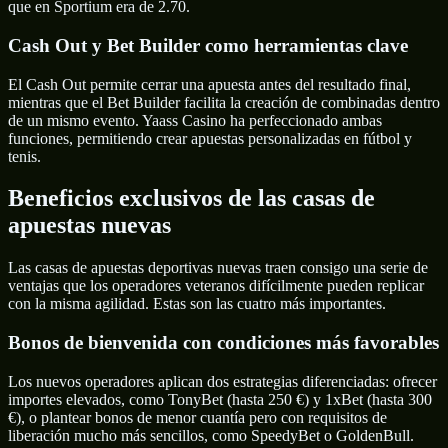
que en Sportium era de 2.70.
Cash Out y Bet Builder como herramientas clave
El Cash Out permite cerrar una apuesta antes del resultado final,
mientras que el Bet Builder facilita la creación de combinadas dentro
de un mismo evento. Yaass Casino ha perfeccionado ambas
funciones, permitiendo crear apuestas personalizadas en fútbol y
tenis.
Beneficios exclusivos de las casas de
apuestas nuevas
Las casas de apuestas deportivas nuevas traen consigo una serie de
ventajas que los operadores veteranos difícilmente pueden replicar
con la misma agilidad. Estas son las cuatro más importantes.
Bonos de bienvenida con condiciones más favorables
Los nuevos operadores aplican dos estrategias diferenciadas: ofrecer
importes elevados, como TonyBet (hasta 250 €) y 1xBet (hasta 300
€), o plantear bonos de menor cuantía pero con requisitos de
liberación mucho más sencillos, como SpeedyBet o GoldenBull.