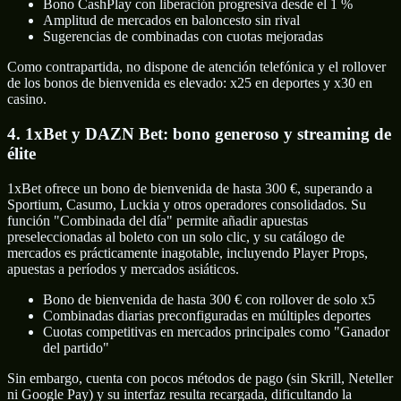
Bono CashPlay con liberación progresiva desde el 1 %
Amplitud de mercados en baloncesto sin rival
Sugerencias de combinadas con cuotas mejoradas
Como contrapartida, no dispone de atención telefónica y el rollover
de los bonos de bienvenida es elevado: x25 en deportes y x30 en
casino.
4. 1xBet y DAZN Bet: bono generoso y streaming de
élite
1xBet ofrece un bono de bienvenida de hasta 300 €, superando a
Sportium, Casumo, Luckia y otros operadores consolidados. Su
función "Combinada del día" permite añadir apuestas
preseleccionadas al boleto con un solo clic, y su catálogo de
mercados es prácticamente inagotable, incluyendo Player Props,
apuestas a períodos y mercados asiáticos.
Bono de bienvenida de hasta 300 € con rollover de solo x5
Combinadas diarias preconfiguradas en múltiples deportes
Cuotas competitivas en mercados principales como "Ganador
del partido"
Sin embargo, cuenta con pocos métodos de pago (sin Skrill, Neteller
ni Google Pay) y su interfaz resulta recargada, dificultando la