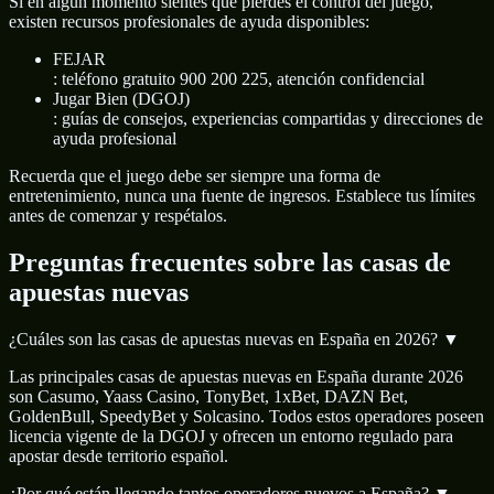
Si en algún momento sientes que pierdes el control del juego,
existen recursos profesionales de ayuda disponibles:
FEJAR
: teléfono gratuito 900 200 225, atención confidencial
Jugar Bien (DGOJ)
: guías de consejos, experiencias compartidas y direcciones de
ayuda profesional
Recuerda que el juego debe ser siempre una forma de
entretenimiento, nunca una fuente de ingresos. Establece tus límites
antes de comenzar y respétalos.
Preguntas frecuentes sobre las casas de
apuestas nuevas
¿Cuáles son las casas de apuestas nuevas en España en 2026?
▼
Las principales casas de apuestas nuevas en España durante 2026
son Casumo, Yaass Casino, TonyBet, 1xBet, DAZN Bet,
GoldenBull, SpeedyBet y Solcasino. Todos estos operadores poseen
licencia vigente de la DGOJ y ofrecen un entorno regulado para
apostar desde territorio español.
¿Por qué están llegando tantos operadores nuevos a España?
▼