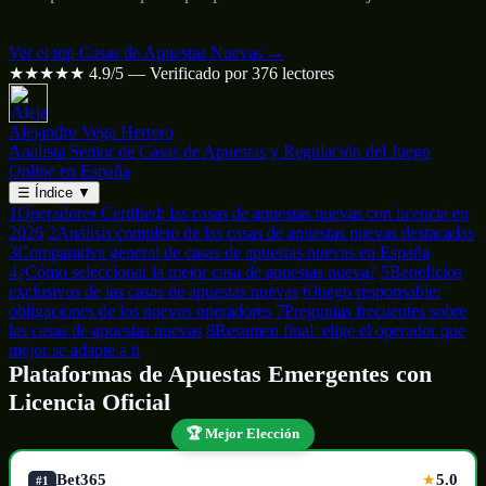
Ver el top Casas de Apuestas Nuevas →
★★★★★
4.9/5 — Verificado por 376 lectores
Alejandro Vega Herrero
Analista Senior de Casas de Apuestas y Regulación del Juego
Online en España
☰
Índice
▼
1
Operadores Certified: las casas de apuestas nuevas con licencia en
2026
2
Análisis completo de las casas de apuestas nuevas destacadas
3
Comparativa general de casas de apuestas nuevas en España
4
¿Cómo seleccionar la mejor casa de apuestas nueva?
5
Beneficios
exclusivos de las casas de apuestas nuevas
6
Juego responsable:
obligaciones de los nuevos operadores
7
Preguntas frecuentes sobre
las casas de apuestas nuevas
8
Resumen final: elige el operador que
mejor se adapte a ti
Plataformas de Apuestas Emergentes con
Licencia Oficial
🏆 Mejor Elección
Bet365
5.0
★
#1