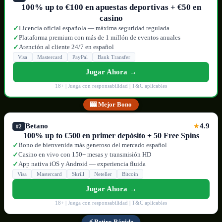
100% up to €100 en apuestas deportivas + €50 en
casino
Licencia oficial española — máxima seguridad regulada
✓
Plataforma premium con más de 1 millón de eventos anuales
✓
Atención al cliente 24/7 en español
✓
Visa
Mastercard
PayPal
Bank Transfer
Jugar Ahora →
18+ | Juega con responsabilidad | T&C aplicables
🎰 Mejor Bono
Betano
4.9
★
#2
100% up to €500 en primer depósito + 50 Free Spins
Bono de bienvenida más generoso del mercado español
✓
Casino en vivo con 150+ mesas y transmisión HD
✓
App nativa iOS y Android — experiencia fluida
✓
Visa
Mastercard
Skrill
Neteller
Bitcoin
Jugar Ahora →
18+ | Juega con responsabilidad | T&C aplicables
⚡ Retiro Rápido