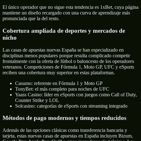
El único operador que no sigue esta tendencia es 1xBet, cuya página
mantiene un diseño recargado con una curva de aprendizaje más
pronunciada que la del resto.
Cobertura ampliada de deportes y mercados de
nicho
Las casas de apuestas nuevas España se han especializado en
disciplinas menos populares porque resulta complicado competir
frontalmente con la oferta de fútbol o baloncesto de los operadores
veteranos. Competiciones de Fórmula 1, Moto GP, UFC y eSports
reciben una cobertura muy superior en estas plataformas.
Casumo: referente en Fórmula 1 y Moto GP
TonyBet: el más completo para noches de UFC
Yaass Casino: líder en eSports con juegos como Call of Duty,
Counter Strike y LOL
Solcasino: categorías de eSports con streaming integrado
Métodos de pago modernos y tiempos reducidos
Además de las opciones clásicas como transferencia bancaria y
tarjeta, estas nuevas casas de apuestas en España incluyen Bizum,