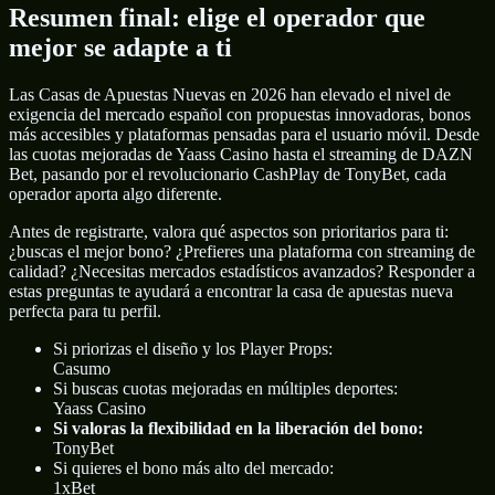
Resumen final: elige el operador que
mejor se adapte a ti
Las Casas de Apuestas Nuevas en 2026 han elevado el nivel de
exigencia del mercado español con propuestas innovadoras, bonos
más accesibles y plataformas pensadas para el usuario móvil. Desde
las cuotas mejoradas de Yaass Casino hasta el streaming de DAZN
Bet, pasando por el revolucionario CashPlay de TonyBet, cada
operador aporta algo diferente.
Antes de registrarte, valora qué aspectos son prioritarios para ti:
¿buscas el mejor bono? ¿Prefieres una plataforma con streaming de
calidad? ¿Necesitas mercados estadísticos avanzados? Responder a
estas preguntas te ayudará a encontrar la casa de apuestas nueva
perfecta para tu perfil.
Si priorizas el diseño y los Player Props:
Casumo
Si buscas cuotas mejoradas en múltiples deportes:
Yaass Casino
Si valoras la flexibilidad en la liberación del bono:
TonyBet
Si quieres el bono más alto del mercado:
1xBet