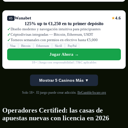
Wanabet
4.6
★
#5
125% up to €1,250 en tu primer depósito
Diseño moderno y navegación intuitiva para principiantes
✓
Criptodivisas integradas — Bitcoin, Ethereum, USDT
✓
Torneos semanales con premios en efectivo hasta €5,000
✓
Visa
Bitcoin
Ethereum
Skrill
PayPal
Jugar Ahora →
18+ | Juega con responsabilidad | T&C aplicables
Mostrar 5 Casinos Más ▼
Solo 18+. El juego puede crear adicción.
BeGambleAware.org
Operadores Certified: las casas de
apuestas nuevas con licencia en 2026