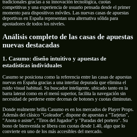
tradicionales gracias a su innovación tecnológica, cuotas
competitivas y una experiencia de usuario pensada desde el primer
momento para dispositivos móviles. Las nuevas casas de apuestas
deportivas en España representan una alternativa sólida para
apostadores de todos los niveles.
Análisis completo de las casas de apuestas
nuevas destacadas
1. Casumo: diseño intuitivo y apuestas de
estadísticas individuales
Casumo se posiciona como la referencia entre las casas de apuestas
nuevas en España gracias a una interfaz depurada que elimina el
ruido visual habitual. Su buscador inteligente, ubicado tanto en la
barra lateral como en el menú superior, facilita la navegación sin
necesidad de perderse entre decenas de botones y cuotas diminutas.
Donde realmente brilla Casumo es en los mercados de Player Props.
Además del clásico "Goleador", dispone de apuestas a "Tarjetas",
"Anota o asiste", "Tiros del Jugador" y "Paradas del portero". Su
bono de bienvenida se libera con cuotas desde 1.40, algo que lo
convierte en uno de los más accesibles del mercado.