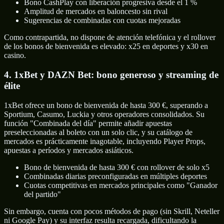
Bono CashPlay con liberación progresiva desde el 1 %
Amplitud de mercados en baloncesto sin rival
Sugerencias de combinadas con cuotas mejoradas
Como contrapartida, no dispone de atención telefónica y el rollover
de los bonos de bienvenida es elevado: x25 en deportes y x30 en
casino.
4. 1xBet y DAZN Bet: bono generoso y streaming de
élite
1xBet ofrece un bono de bienvenida de hasta 300 €, superando a
Sportium, Casumo, Luckia y otros operadores consolidados. Su
función "Combinada del día" permite añadir apuestas
preseleccionadas al boleto con un solo clic, y su catálogo de
mercados es prácticamente inagotable, incluyendo Player Props,
apuestas a períodos y mercados asiáticos.
Bono de bienvenida de hasta 300 € con rollover de solo x5
Combinadas diarias preconfiguradas en múltiples deportes
Cuotas competitivas en mercados principales como "Ganador
del partido"
Sin embargo, cuenta con pocos métodos de pago (sin Skrill, Neteller
ni Google Pay) y su interfaz resulta recargada, dificultando la