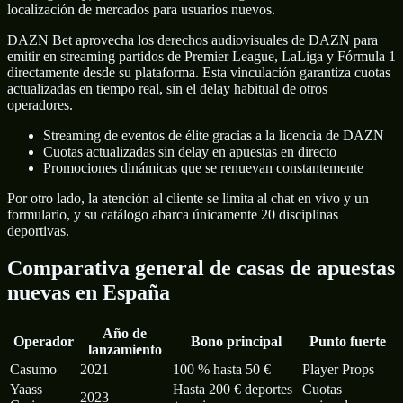
localización de mercados para usuarios nuevos.
DAZN Bet aprovecha los derechos audiovisuales de DAZN para
emitir en streaming partidos de Premier League, LaLiga y Fórmula 1
directamente desde su plataforma. Esta vinculación garantiza cuotas
actualizadas en tiempo real, sin el delay habitual de otros
operadores.
Streaming de eventos de élite gracias a la licencia de DAZN
Cuotas actualizadas sin delay en apuestas en directo
Promociones dinámicas que se renuevan constantemente
Por otro lado, la atención al cliente se limita al chat en vivo y un
formulario, y su catálogo abarca únicamente 20 disciplinas
deportivas.
Comparativa general de casas de apuestas
nuevas en España
Año de
Operador
Bono principal
Punto fuerte
lanzamiento
Casumo
2021
100 % hasta 50 €
Player Props
Yaass
Hasta 200 € deportes
Cuotas
2023