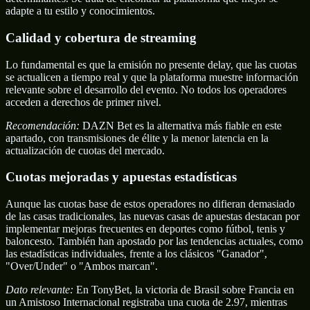
adapte a tu estilo y conocimientos.
Calidad y cobertura de streaming
Lo fundamental es que la emisión no presente delay, que las cuotas
se actualicen a tiempo real y que la plataforma muestre información
relevante sobre el desarrollo del evento. No todos los operadores
acceden a derechos de primer nivel.
Recomendación:
DAZN Bet es la alternativa más fiable en este
apartado, con transmisiones de élite y la menor latencia en la
actualización de cuotas del mercado.
Cuotas mejoradas y apuestas estadísticas
Aunque las cuotas base de estos operadores no difieran demasiado
de las casas tradicionales, las nuevas casas de apuestas destacan por
implementar mejoras frecuentes en deportes como fútbol, tenis y
baloncesto. También han apostado por las tendencias actuales, como
las estadísticas individuales, frente a los clásicos "Ganador",
"Over/Under" o "Ambos marcan".
Dato relevante:
En TonyBet, la victoria de Brasil sobre Francia en
un Amistoso Internacional registraba una cuota de 2.97, mientras