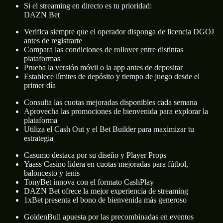
Si el streaming en directo es tu prioridad:
DAZN Bet
Verifica siempre que el operador disponga de licencia DGOJ
antes de registrarte
Compara las condiciones de rollover entre distintas
plataformas
Prueba la versión móvil o la app antes de depositar
Establece límites de depósito y tiempo de juego desde el
primer día
Consulta las cuotas mejoradas disponibles cada semana
Aprovecha las promociones de bienvenida para explorar la
plataforma
Utiliza el Cash Out y el Bet Builder para maximizar tu
estrategia
Casumo destaca por su diseño y Player Props
Yaass Casino lidera en cuotas mejoradas para fútbol,
baloncesto y tenis
TonyBet innova con el formato CashPlay
DAZN Bet ofrece la mejor experiencia de streaming
1xBet presenta el bono de bienvenida más generoso
GoldenBull apuesta por las precombinadas en eventos