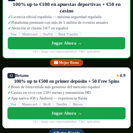
100% up to €100 en apuestas deportivas + €50 en
casino
Licencia oficial española — máxima seguridad regulada
✓
Plataforma premium con más de 1 millón de eventos anuales
✓
Atención al cliente 24/7 en español
✓
Visa
Mastercard
PayPal
Bank Transfer
Jugar Ahora →
18+ | Juega con responsabilidad | T&C aplicables
🎰 Mejor Bono
Betano
4.9
★
#2
100% up to €500 en primer depósito + 50 Free Spins
Bono de bienvenida más generoso del mercado español
✓
Casino en vivo con 150+ mesas y transmisión HD
✓
App nativa iOS y Android — experiencia fluida
✓
Visa
Mastercard
Skrill
Neteller
Bitcoin
Jugar Ahora →
18+ | Juega con responsabilidad | T&C aplicables
⚡ Retiro Rápido