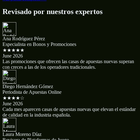
Revisado por nuestros expertos
Ana Rodríguez Pérez
Especialista en Bonos y Promociones
★★★★★
June 2026
Las promociones que ofrecen las casas de apuestas nuevas superan
con creces a las de los operadores tradicionales.
Diego Hernández Gómez
Periodista de Apuestas Online
★★★★☆
June 2026
Cada mes aparecen casas de apuestas nuevas que elevan el estándar
de calidad en la industria española.
Laura Moreno Díaz
Revisora de Plataformas de Juego