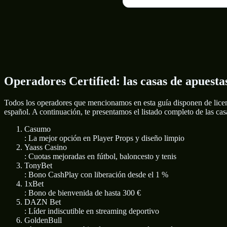
Operadores Certified: las casas de apuesta
Todos los operadores que mencionamos en esta guía disponen de licen
español. A continuación, te presentamos el listado completo de las c
Casumo
: La mejor opción en Player Props y diseño limpio
Yaass Casino
: Cuotas mejoradas en fútbol, baloncesto y tenis
TonyBet
: Bono CashPlay con liberación desde el 1 %
1xBet
: Bono de bienvenida de hasta 300 €
DAZN Bet
: Líder indiscutible en streaming deportivo
GoldenBull