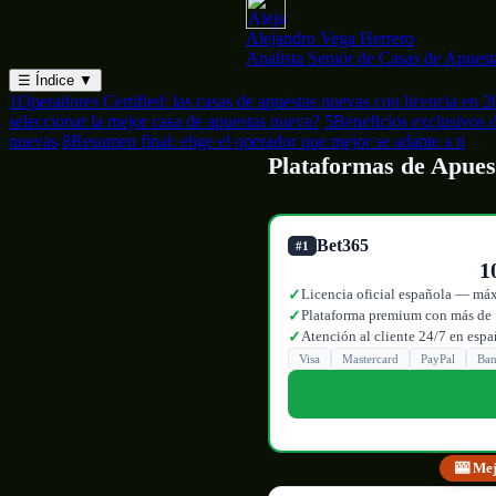
Alejandro Vega Herrero
Analista Senior de Casas de Apuest
☰
Índice
▼
1
Operadores Certified: las casas de apuestas nuevas con licencia en 
seleccionar la mejor casa de apuestas nueva?
5
Beneficios exclusivos d
nuevas
8
Resumen final: elige el operador que mejor se adapte a ti
Plataformas de Apues
Bet365
#1
1
Licencia oficial española — má
✓
Plataforma premium con más de 
✓
Atención al cliente 24/7 en espa
✓
Visa
Mastercard
PayPal
Ban
🎰 Me