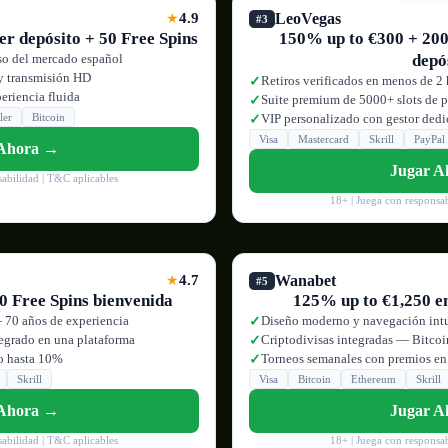
LeoVegas
4.9
★
#3
r depósito + 50 Free Spins
150% up to €300 + 200
o del mercado español
depó
y transmisión HD
Retiros verificados en menos de 2 
✓
eriencia fluida
Suite premium de 5000+ slots de 
✓
ler
Bitcoin
VIP personalizado con gestor ded
✓
Visa
Mastercard
Skrill
PayPal
 Ahora →
Jugar A
sabilidad | T&C aplicables
18+ | Juega con responsab
Wanabet
4.7
★
#5
0 Free Spins bienvenida
125% up to €1,250 en
 70 años de experiencia
Diseño moderno y navegación intui
✓
tegrado en una plataforma
Criptodivisas integradas — Bitco
✓
o hasta 10%
Torneos semanales con premios en 
✓
Skrill
Visa
Bitcoin
Ethereum
Skrill
 Ahora →
Jugar A
sabilidad | T&C aplicables
18+ | Juega con responsab