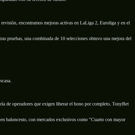
 revisión, encontramos mejoras activas en LaLiga 2, Euroliga y en el
ras pruebas, una combinada de 10 selecciones obtuvo una mejora del
scasa.
oría de operadores que exigen liberar el bono por completo, TonyBet
o en baloncesto, con mercados exclusivos como "Cuarto con mayor