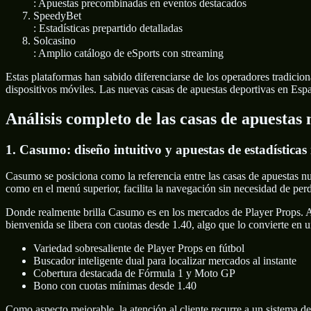
: Apuestas precombinadas en eventos destacados
SpeedyBet
: Estadísticas prepartido detalladas
Solcasino
: Amplio catálogo de eSports con streaming
Estas plataformas han sabido diferenciarse de los operadores tradicio
dispositivos móviles. Las nuevas casas de apuestas deportivas en Españ
Análisis completo de las casas de apuestas
1. Casumo: diseño intuitivo y apuestas de estadísticas
Casumo se posiciona como la referencia entre las casas de apuestas nue
como en el menú superior, facilita la navegación sin necesidad de per
Donde realmente brilla Casumo es en los mercados de Player Props. Ad
bienvenida se libera con cuotas desde 1.40, algo que lo convierte en 
Variedad sobresaliente de Player Props en fútbol
Buscador inteligente dual para localizar mercados al instante
Cobertura destacada de Fórmula 1 y Moto GP
Bono con cuotas mínimas desde 1.40
Como aspecto mejorable, la atención al cliente recurre a un sistema d