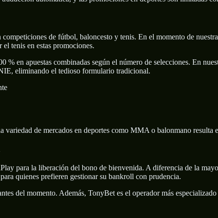
 competiciones de fútbol, baloncesto y tenis. En el momento de nuestra
 el tenis en estas promociones.
00 % en apuestas combinadas según el número de selecciones. En nuest
IE, eliminando el tedioso formulario tradicional.
nte
to y la variedad de mercados en deportes como MMA o balonmano resulta e
a
hPlay para la liberación del bono de bienvenida. A diferencia de la may
 para quienes prefieren gestionar su bankroll con prudencia.
vantes del momento. Además, TonyBet es el operador más especializad