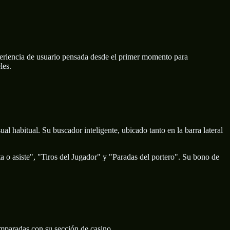
xperiencia de usuario pensada desde el primer momento para
les.
l habitual. Su buscador inteligente, ubicado tanto en la barra lateral
 o asiste", "Tiros del Jugador" y "Paradas del portero". Su bono de
omparadas con su sección de casino.