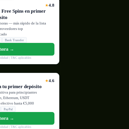
4.8
★
 Free Spins en primer
sito
horas — más rápido de la lista
proveedores top
icado
Bank Transfer
hora →
ilidad | T&C aplicables
4.6
★
 tu primer depósito
tiva para principiantes
in, Ethereum, USDT
efectivo hasta €5,000
PayPal
hora →
ilidad | T&C aplicables