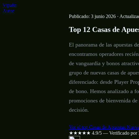
Vipalia
Autor
Publicado: 3 junio 2026
·
Actualiza
Top 12 Casas de Apue
El panorama de las apuestas de
encontramos operadores recién 
de vanguardia y bonos atracti
grupo de nuevas casas de apue
diferenciado: desde Player Pro
de bono. Hemos analizado a fond
promociones de bienvenida de 
decisión.
Ver el top Casas de Apuestas Nue
★★★★★
4.9/5 — Verificado por 