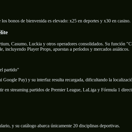
e los bonos de bienvenida es elevado: x25 en deportes y x30 en casino.
lite
tium, Casumo, Luckia y otros operadores consolidados. Su función "Co
le, incluyendo Player Props, apuestas a períodos y mercados asiáticos.
l partido"
i Google Pay) y su interfaz resulta recargada, dificultando la localiza
en streaming partidos de Premier League, LaLiga y Fórmula 1 directam
mulario, y su catálogo abarca únicamente 20 disciplinas deportivas.