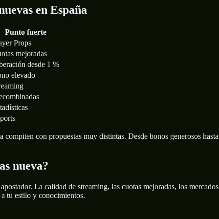
 nuevas en España
Punto fuerte
ayer Props
otas mejoradas
beración desde 1 %
no elevado
reaming
ecombinadas
tadísticas
ports
aña compiten con propuestas muy distintas. Desde bonos generosos hast
tas nueva?
o apostador. La calidad de streaming, las cuotas mejoradas, los mercado
 a tu estilo y conocimientos.