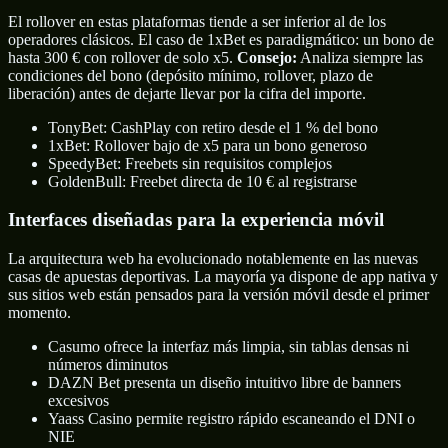
El rollover en estas plataformas tiende a ser inferior al de los
operadores clásicos. El caso de 1xBet es paradigmático: un bono de
hasta 300 € con rollover de solo x5.
Consejo:
Analiza siempre las
condiciones del bono (depósito mínimo, rollover, plazo de
liberación) antes de dejarte llevar por la cifra del importe.
TonyBet: CashPlay con retiro desde el 1 % del bono
1xBet: Rollover bajo de x5 para un bono generoso
SpeedyBet: Freebets sin requisitos complejos
GoldenBull: Freebet directa de 10 € al registrarse
Interfaces diseñadas para la experiencia móvil
La arquitectura web ha evolucionado notablemente en las nuevas
casas de apuestas deportivas. La mayoría ya dispone de app nativa y
sus sitios web están pensados para la versión móvil desde el primer
momento.
Casumo ofrece la interfaz más limpia, sin tablas densas ni
números diminutos
DAZN Bet presenta un diseño intuitivo libre de banners
excesivos
Yaass Casino permite registro rápido escaneando el DNI o
NIE