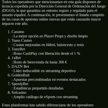
Todos los operadores que mencionamos en esta guía disponen de
licencia expedida por la Dirección General de Ordenación del Juego
(DGOJ), lo que garantiza un entorno seguro y regulado para el
usuario español. A continuación, te presentamos el listado completo
de las casas de apuestas online nuevas que están causando mayor
impacto este año.
Casumo
: La mejor opción en Player Props y diseño limpio
Yaass Casino
: Cuotas mejoradas en fútbol, baloncesto y tenis
TonyBet
: Bono CashPlay con liberación desde el 1 %
1xBet
: Bono de bienvenida de hasta 300 €
DAZN Bet
: Líder indiscutible en streaming deportivo
GoldenBull
: Apuestas precombinadas en eventos destacados
SpeedyBet
: Estadísticas prepartido detalladas
Solcasino
: Amplio catálogo de eSports con streaming
Estas plataformas han sabido diferenciarse de los operadores