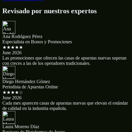
Revisado por nuestros expertos
Ana Rodríguez Pérez
Especialista en Bonos y Promociones
★★★★★
June 2026
Las promociones que ofrecen las casas de apuestas nuevas superan
con creces a las de los operadores tradicionales.
Diego Hernández Gómez
Periodista de Apuestas Online
★★★★☆
June 2026
Cada mes aparecen casas de apuestas nuevas que elevan el estándar
de calidad en la industria española.
Laura Moreno Díaz
Revisora de Plataformas de Juego