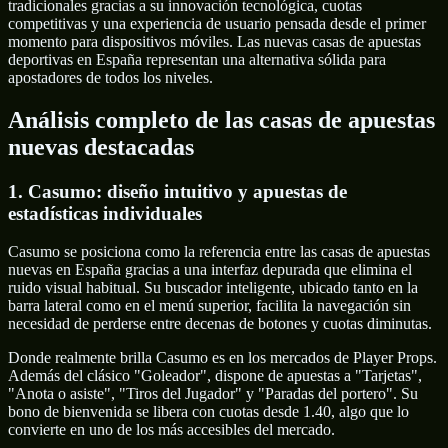
tradicionales gracias a su innovación tecnológica, cuotas
competitivas y una experiencia de usuario pensada desde el primer
momento para dispositivos móviles. Las nuevas casas de apuestas
deportivas en España representan una alternativa sólida para
apostadores de todos los niveles.
Análisis completo de las casas de apuestas
nuevas destacadas
1. Casumo: diseño intuitivo y apuestas de
estadísticas individuales
Casumo se posiciona como la referencia entre las casas de apuestas
nuevas en España gracias a una interfaz depurada que elimina el
ruido visual habitual. Su buscador inteligente, ubicado tanto en la
barra lateral como en el menú superior, facilita la navegación sin
necesidad de perderse entre decenas de botones y cuotas diminutas.
Donde realmente brilla Casumo es en los mercados de Player Props.
Además del clásico "Goleador", dispone de apuestas a "Tarjetas",
"Anota o asiste", "Tiros del Jugador" y "Paradas del portero". Su
bono de bienvenida se libera con cuotas desde 1.40, algo que lo
convierte en uno de los más accesibles del mercado.