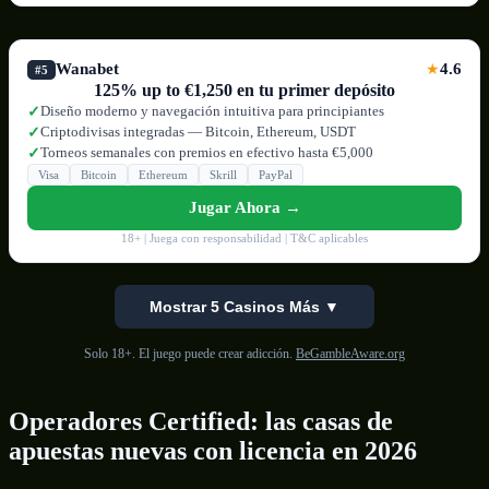
Wanabet
4.6
★
#5
125% up to €1,250 en tu primer depósito
Diseño moderno y navegación intuitiva para principiantes
✓
Criptodivisas integradas — Bitcoin, Ethereum, USDT
✓
Torneos semanales con premios en efectivo hasta €5,000
✓
Visa
Bitcoin
Ethereum
Skrill
PayPal
Jugar Ahora →
18+ | Juega con responsabilidad | T&C aplicables
Mostrar 5 Casinos Más ▼
Solo 18+. El juego puede crear adicción.
BeGambleAware.org
Operadores Certified: las casas de
apuestas nuevas con licencia en 2026