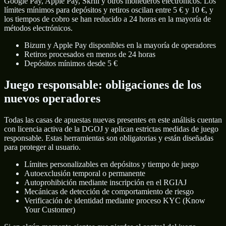
Google Pay, Apple Pay, Skrill y otros monederos electrónicos. Los
límites mínimos para depósitos y retiros oscilan entre 5 € y 10 €, y
los tiempos de cobro se han reducido a 24 horas en la mayoría de
métodos electrónicos.
Bizum y Apple Pay disponibles en la mayoría de operadores
Retiros procesados en menos de 24 horas
Depósitos mínimos desde 5 €
Juego responsable: obligaciones de los
nuevos operadores
Todas las casas de apuestas nuevas presentes en este análisis cuentan
con licencia activa de la DGOJ y aplican estrictas medidas de juego
responsable. Estas herramientas son obligatorias y están diseñadas
para proteger al usuario.
Límites personalizables en depósitos y tiempo de juego
Autoexclusión temporal o permanente
Autoprohibición mediante inscripción en el RGIAJ
Mecánicas de detección de comportamiento de riesgo
Verificación de identidad mediante proceso KYC (Know
Your Customer)