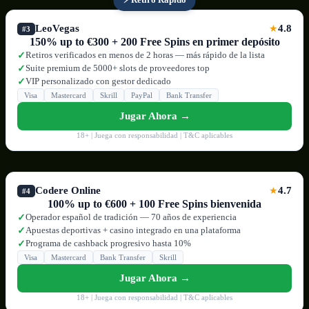
LeoVegas
4.8
★
#3
150% up to €300 + 200 Free Spins en primer depósito
Retiros verificados en menos de 2 horas — más rápido de la lista
✓
Suite premium de 5000+ slots de proveedores top
✓
VIP personalizado con gestor dedicado
✓
Visa
Mastercard
Skrill
PayPal
Bank Transfer
Jugar Ahora →
18+ | Juega con responsabilidad | T&C aplicables
Codere Online
4.7
★
#4
100% up to €600 + 100 Free Spins bienvenida
Operador español de tradición — 70 años de experiencia
✓
Apuestas deportivas + casino integrado en una plataforma
✓
Programa de cashback progresivo hasta 10%
✓
Visa
Mastercard
Bank Transfer
Skrill
Jugar Ahora →
18+ | Juega con responsabilidad | T&C aplicables