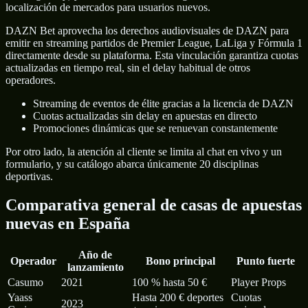
localización de mercados para usuarios nuevos.
DAZN Bet aprovecha los derechos audiovisuales de DAZN para
emitir en streaming partidos de Premier League, LaLiga y Fórmula 1
directamente desde su plataforma. Esta vinculación garantiza cuotas
actualizadas en tiempo real, sin el delay habitual de otros
operadores.
Streaming de eventos de élite gracias a la licencia de DAZN
Cuotas actualizadas sin delay en apuestas en directo
Promociones dinámicas que se renuevan constantemente
Por otro lado, la atención al cliente se limita al chat en vivo y un
formulario, y su catálogo abarca únicamente 20 disciplinas
deportivas.
Comparativa general de casas de apuestas
nuevas en España
Año de
Operador
Bono principal
Punto fuerte
lanzamiento
Casumo
2021
100 % hasta 50 €
Player Props
Yaass
Hasta 200 € deportes
Cuotas
2023