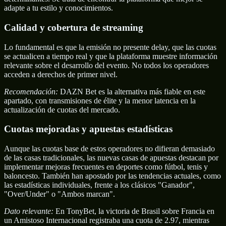
adapte a tu estilo y conocimientos.
Calidad y cobertura de streaming
Lo fundamental es que la emisión no presente delay, que las cuotas
se actualicen a tiempo real y que la plataforma muestre información
relevante sobre el desarrollo del evento. No todos los operadores
acceden a derechos de primer nivel.
Recomendación:
DAZN Bet es la alternativa más fiable en este
apartado, con transmisiones de élite y la menor latencia en la
actualización de cuotas del mercado.
Cuotas mejoradas y apuestas estadísticas
Aunque las cuotas base de estos operadores no difieran demasiado
de las casas tradicionales, las nuevas casas de apuestas destacan por
implementar mejoras frecuentes en deportes como fútbol, tenis y
baloncesto. También han apostado por las tendencias actuales, como
las estadísticas individuales, frente a los clásicos "Ganador",
"Over/Under" o "Ambos marcan".
Dato relevante:
En TonyBet, la victoria de Brasil sobre Francia en
un Amistoso Internacional registraba una cuota de 2.97, mientras