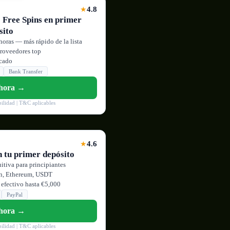
4.8
★
 Free Spins en primer
sito
horas — más rápido de la lista
proveedores top
icado
Bank Transfer
hora →
ilidad | T&C aplicables
4.6
★
 tu primer depósito
tiva para principiantes
in, Ethereum, USDT
efectivo hasta €5,000
PayPal
hora →
ilidad | T&C aplicables