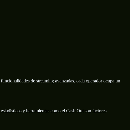
a funcionalidades de streaming avanzadas, cada operador ocupa un
s estadísticos y herramientas como el Cash Out son factores