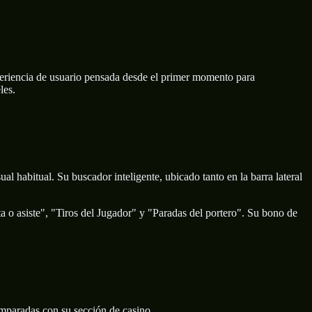
xperiencia de usuario pensada desde el primer momento para
les.
l habitual. Su buscador inteligente, ubicado tanto en la barra lateral
 o asiste", "Tiros del Jugador" y "Paradas del portero". Su bono de
omparadas con su sección de casino.