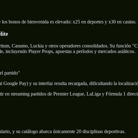
e los bonos de bienvenida es elevado: x25 en deportes y x30 en casino.
lite
tium, Casumo, Luckia y otros operadores consolidados. Su función "Co
le, incluyendo Player Props, apuestas a períodos y mercados asiáticos.
l partido"
i Google Pay) y su interfaz resulta recargada, dificultando la localiza
en streaming partidos de Premier League, LaLiga y Fórmula 1 directam
mulario, y su catálogo abarca únicamente 20 disciplinas deportivas.