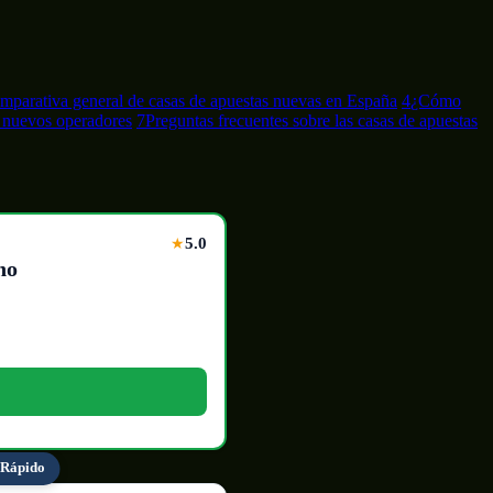
mparativa general de casas de apuestas nuevas en España
4
¿Cómo
s nuevos operadores
7
Preguntas frecuentes sobre las casas de apuestas
5.0
★
no
 Rápido