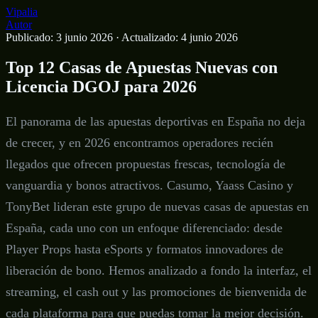
Vipalia
Autor
Publicado: 3 junio 2026
·
Actualizado: 4 junio 2026
Top 12 Casas de Apuestas Nuevas con
Licencia DGOJ para 2026
El panorama de las apuestas deportivas en España no deja
de crecer, y en 2026 encontramos operadores recién
llegados que ofrecen propuestas frescas, tecnología de
vanguardia y bonos atractivos. Casumo, Yaass Casino y
TonyBet lideran este grupo de nuevas casas de apuestas en
España, cada uno con un enfoque diferenciado: desde
Player Props hasta eSports y formatos innovadores de
liberación de bono. Hemos analizado a fondo la interfaz, el
streaming, el cash out y las promociones de bienvenida de
cada plataforma para que puedas tomar la mejor decisión.