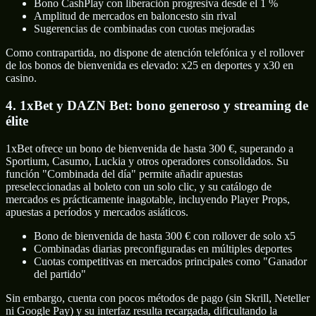
Bono CashPlay con liberación progresiva desde el 1 %
Amplitud de mercados en baloncesto sin rival
Sugerencias de combinadas con cuotas mejoradas
Como contrapartida, no dispone de atención telefónica y el rollover
de los bonos de bienvenida es elevado: x25 en deportes y x30 en
casino.
4. 1xBet y DAZN Bet: bono generoso y streaming de
élite
1xBet ofrece un bono de bienvenida de hasta 300 €, superando a
Sportium, Casumo, Luckia y otros operadores consolidados. Su
función "Combinada del día" permite añadir apuestas
preseleccionadas al boleto con un solo clic, y su catálogo de
mercados es prácticamente inagotable, incluyendo Player Props,
apuestas a períodos y mercados asiáticos.
Bono de bienvenida de hasta 300 € con rollover de solo x5
Combinadas diarias preconfiguradas en múltiples deportes
Cuotas competitivas en mercados principales como "Ganador
del partido"
Sin embargo, cuenta con pocos métodos de pago (sin Skrill, Neteller
ni Google Pay) y su interfaz resulta recargada, dificultando la