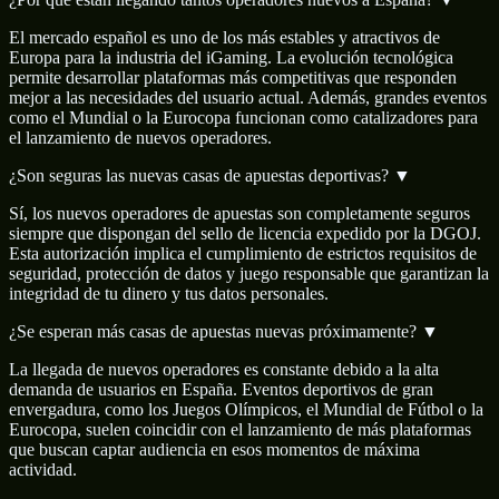
El mercado español es uno de los más estables y atractivos de
Europa para la industria del iGaming. La evolución tecnológica
permite desarrollar plataformas más competitivas que responden
mejor a las necesidades del usuario actual. Además, grandes eventos
como el Mundial o la Eurocopa funcionan como catalizadores para
el lanzamiento de nuevos operadores.
¿Son seguras las nuevas casas de apuestas deportivas?
▼
Sí, los nuevos operadores de apuestas son completamente seguros
siempre que dispongan del sello de licencia expedido por la DGOJ.
Esta autorización implica el cumplimiento de estrictos requisitos de
seguridad, protección de datos y juego responsable que garantizan la
integridad de tu dinero y tus datos personales.
¿Se esperan más casas de apuestas nuevas próximamente?
▼
La llegada de nuevos operadores es constante debido a la alta
demanda de usuarios en España. Eventos deportivos de gran
envergadura, como los Juegos Olímpicos, el Mundial de Fútbol o la
Eurocopa, suelen coincidir con el lanzamiento de más plataformas
que buscan captar audiencia en esos momentos de máxima
actividad.