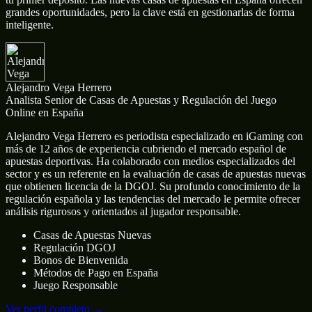
grandes oportunidades, pero la clave está en gestionarlas de forma
inteligente.
Alejandro Vega Herrero
Analista Senior de Casas de Apuestas y Regulación del Juego
Online en España
Alejandro Vega Herrero es periodista especializado en iGaming con
más de 12 años de experiencia cubriendo el mercado español de
apuestas deportivas. Ha colaborado con medios especializados del
sector y es un referente en la evaluación de casas de apuestas nuevas
que obtienen licencia de la DGOJ. Su profundo conocimiento de la
regulación española y las tendencias del mercado le permite ofrecer
análisis rigurosos y orientados al jugador responsable.
Casas de Apuestas Nuevas
Regulación DGOJ
Bonos de Bienvenida
Métodos de Pago en España
Juego Responsable
Ver perfil completo →