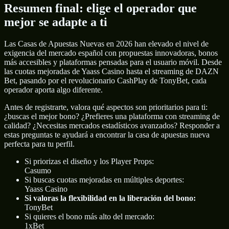
Resumen final: elige el operador que
mejor se adapte a ti
Las Casas de Apuestas Nuevas en 2026 han elevado el nivel de
exigencia del mercado español con propuestas innovadoras, bonos
más accesibles y plataformas pensadas para el usuario móvil. Desde
las cuotas mejoradas de Yaass Casino hasta el streaming de DAZN
Bet, pasando por el revolucionario CashPlay de TonyBet, cada
operador aporta algo diferente.
Antes de registrarte, valora qué aspectos son prioritarios para ti:
¿buscas el mejor bono? ¿Prefieres una plataforma con streaming de
calidad? ¿Necesitas mercados estadísticos avanzados? Responder a
estas preguntas te ayudará a encontrar la casa de apuestas nueva
perfecta para tu perfil.
Si priorizas el diseño y los Player Props:
Casumo
Si buscas cuotas mejoradas en múltiples deportes:
Yaass Casino
Si valoras la flexibilidad en la liberación del bono:
TonyBet
Si quieres el bono más alto del mercado:
1xBet