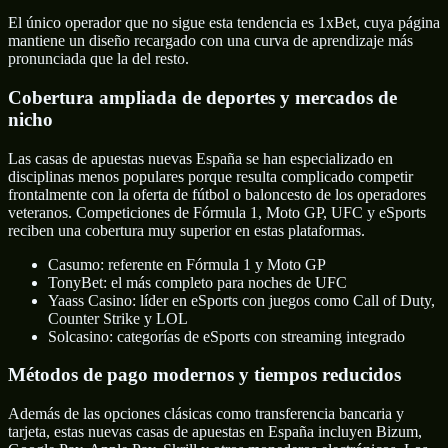
El único operador que no sigue esta tendencia es 1xBet, cuya página
mantiene un diseño recargado con una curva de aprendizaje más
pronunciada que la del resto.
Cobertura ampliada de deportes y mercados de
nicho
Las casas de apuestas nuevas España se han especializado en
disciplinas menos populares porque resulta complicado competir
frontalmente con la oferta de fútbol o baloncesto de los operadores
veteranos. Competiciones de Fórmula 1, Moto GP, UFC y eSports
reciben una cobertura muy superior en estas plataformas.
Casumo: referente en Fórmula 1 y Moto GP
TonyBet: el más completo para noches de UFC
Yaass Casino: líder en eSports con juegos como Call of Duty,
Counter Strike y LOL
Solcasino: categorías de eSports con streaming integrado
Métodos de pago modernos y tiempos reducidos
Además de las opciones clásicas como transferencia bancaria y
tarjeta, estas nuevas casas de apuestas en España incluyen Bizum,