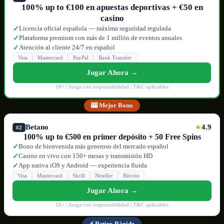
100% up to €100 en apuestas deportivas + €50 en
casino
Licencia oficial española — máxima seguridad regulada
✓
Plataforma premium con más de 1 millón de eventos anuales
✓
Atención al cliente 24/7 en español
✓
Visa
Mastercard
PayPal
Bank Transfer
Jugar Ahora →
18+ | Juega con responsabilidad | T&C aplicables
🎰 Mejor Bono
Betano
4.9
★
#2
100% up to €500 en primer depósito + 50 Free Spins
Bono de bienvenida más generoso del mercado español
✓
Casino en vivo con 150+ mesas y transmisión HD
✓
App nativa iOS y Android — experiencia fluida
✓
Visa
Mastercard
Skrill
Neteller
Bitcoin
Jugar Ahora →
18+ | Juega con responsabilidad | T&C aplicables
⚡ Retiro Rápido