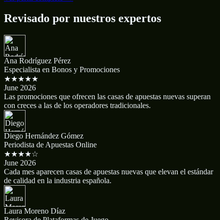
Revisado por nuestros expertos
Ana Rodríguez Pérez
Especialista en Bonos y Promociones
★★★★★
June 2026
Las promociones que ofrecen las casas de apuestas nuevas superan
con creces a las de los operadores tradicionales.
Diego Hernández Gómez
Periodista de Apuestas Online
★★★★☆
June 2026
Cada mes aparecen casas de apuestas nuevas que elevan el estándar
de calidad en la industria española.
Laura Moreno Díaz
Revisora de Plataformas de Juego