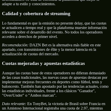
adapte a tu estilo y conocimientos.
Calidad y cobertura de streaming
Lo fundamental es que la emisión no presente delay, que las cuotas
se actualicen a tiempo real y que la plataforma muestre información
relevante sobre el desarrollo del evento. No todos los operadores
acceden a derechos de primer nivel.
Recomendación:
DAZN Bet es la alternativa más fiable en este
apartado, con transmisiones de élite y la menor latencia en la
actualización de cuotas del mercado.
Cuotas mejoradas y apuestas estadísticas
Aunque las cuotas base de estos operadores no difieran demasiado
de las casas tradicionales, las nuevas casas de apuestas destacan por
implementar mejoras frecuentes en deportes como fútbol, tenis y
baloncesto. También han apostado por las tendencias actuales, como
las estadísticas individuales, frente a los clásicos "Ganador",
"Over/Under" o "Ambos marcan".
Dato relevante:
En TonyBet, la victoria de Brasil sobre Francia en
un Amistoso Internacional registraba una cuota de 2.97, mientras