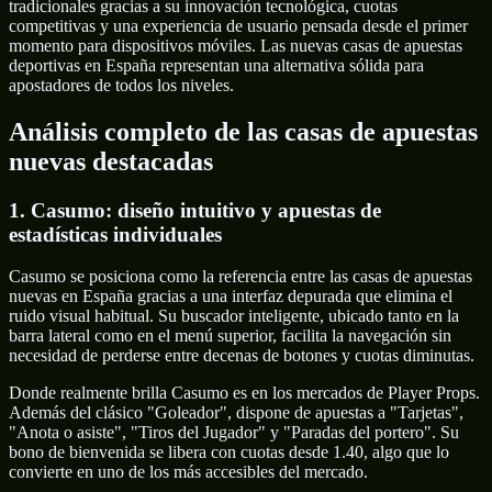
tradicionales gracias a su innovación tecnológica, cuotas
competitivas y una experiencia de usuario pensada desde el primer
momento para dispositivos móviles. Las nuevas casas de apuestas
deportivas en España representan una alternativa sólida para
apostadores de todos los niveles.
Análisis completo de las casas de apuestas
nuevas destacadas
1. Casumo: diseño intuitivo y apuestas de
estadísticas individuales
Casumo se posiciona como la referencia entre las casas de apuestas
nuevas en España gracias a una interfaz depurada que elimina el
ruido visual habitual. Su buscador inteligente, ubicado tanto en la
barra lateral como en el menú superior, facilita la navegación sin
necesidad de perderse entre decenas de botones y cuotas diminutas.
Donde realmente brilla Casumo es en los mercados de Player Props.
Además del clásico "Goleador", dispone de apuestas a "Tarjetas",
"Anota o asiste", "Tiros del Jugador" y "Paradas del portero". Su
bono de bienvenida se libera con cuotas desde 1.40, algo que lo
convierte en uno de los más accesibles del mercado.