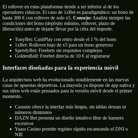
El rollover en estas plataformas tiende a ser inferior al de los
operadores clásicos. El caso de 1xBet es paradigmático: un bono de
hasta 300 € con rollover de solo x5.
Consejo:
Analiza siempre las
condiciones del bono (depósito mínimo, rollover, plazo de
liberación) antes de dejarte llevar por la cifra del importe.
TonyBet: CashPlay con retiro desde el 1 % del bono
1xBet: Rollover bajo de x5 para un bono generoso
SpeedyBet: Freebets sin requisitos complejos
GoldenBull: Freebet directa de 10 € al registrarse
Interfaces diseñadas para la experiencia móvil
La arquitectura web ha evolucionado notablemente en las nuevas
casas de apuestas deportivas. La mayoría ya dispone de app nativa y
sus sitios web están pensados para la versión móvil desde el primer
momento.
Casumo ofrece la interfaz más limpia, sin tablas densas ni
números diminutos
DAZN Bet presenta un diseño intuitivo libre de banners
excesivos
Yaass Casino permite registro rápido escaneando el DNI o
NIE