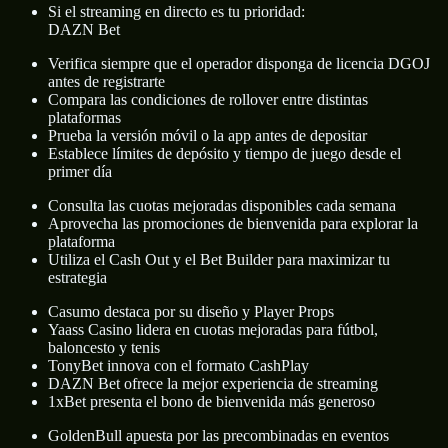
Si el streaming en directo es tu prioridad:
DAZN Bet
Verifica siempre que el operador disponga de licencia DGOJ
antes de registrarte
Compara las condiciones de rollover entre distintas
plataformas
Prueba la versión móvil o la app antes de depositar
Establece límites de depósito y tiempo de juego desde el
primer día
Consulta las cuotas mejoradas disponibles cada semana
Aprovecha las promociones de bienvenida para explorar la
plataforma
Utiliza el Cash Out y el Bet Builder para maximizar tu
estrategia
Casumo destaca por su diseño y Player Props
Yaass Casino lidera en cuotas mejoradas para fútbol,
baloncesto y tenis
TonyBet innova con el formato CashPlay
DAZN Bet ofrece la mejor experiencia de streaming
1xBet presenta el bono de bienvenida más generoso
GoldenBull apuesta por las precombinadas en eventos