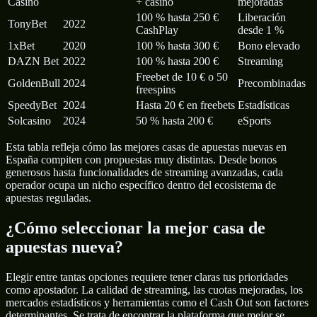
Casino
+ casino
mejoradas
100 % hasta 250 €
Liberación
TonyBet
2022
CashPlay
desde 1 %
1xBet
2020
100 % hasta 300 €
Bono elevado
DAZN Bet
2022
100 % hasta 200 €
Streaming
Freebet de 10 € o 50
GoldenBull
2024
Precombinadas
freespins
SpeedyBet
2024
Hasta 20 € en freebets
Estadísticas
Solcasino
2024
50 % hasta 200 €
eSports
Esta tabla refleja cómo las mejores casas de apuestas nuevas en
España compiten con propuestas muy distintas. Desde bonos
generosos hasta funcionalidades de streaming avanzadas, cada
operador ocupa un nicho específico dentro del ecosistema de
apuestas reguladas.
¿Cómo seleccionar la mejor casa de
apuestas nueva?
Elegir entre tantas opciones requiere tener claras tus prioridades
como apostador. La calidad de streaming, las cuotas mejoradas, los
mercados estadísticos y herramientas como el Cash Out son factores
determinantes. Se trata de encontrar la plataforma que mejor se