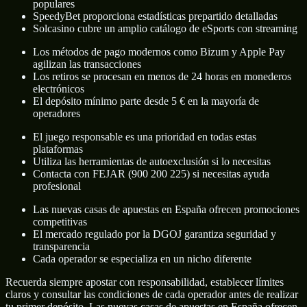
populares
SpeedyBet proporciona estadísticas prepartido detalladas
Solcasino cubre un amplio catálogo de eSports con streaming
Los métodos de pago modernos como Bizum y Apple Pay
agilizan las transacciones
Los retiros se procesan en menos de 24 horas en monederos
electrónicos
El depósito mínimo parte desde 5 € en la mayoría de
operadores
El juego responsable es una prioridad en todas estas
plataformas
Utiliza las herramientas de autoexclusión si lo necesitas
Contacta con FEJAR (900 200 225) si necesitas ayuda
profesional
Las nuevas casas de apuestas en España ofrecen promociones
competitivas
El mercado regulado por la DGOJ garantiza seguridad y
transparencia
Cada operador se especializa en un nicho diferente
Recuerda siempre apostar con responsabilidad, establecer límites
claros y consultar las condiciones de cada operador antes de realizar
tu primer depósito. Las nuevas casas de apuestas en España ofrecen