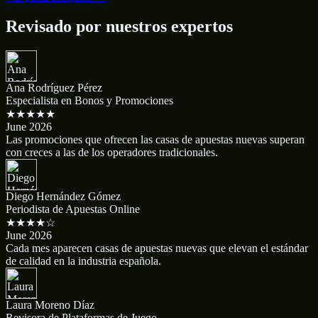
Revisado por nuestros expertos
Ana Rodríguez Pérez
Especialista en Bonos y Promociones
★★★★★
June 2026
Las promociones que ofrecen las casas de apuestas nuevas superan
con creces a las de los operadores tradicionales.
Diego Hernández Gómez
Periodista de Apuestas Online
★★★★☆
June 2026
Cada mes aparecen casas de apuestas nuevas que elevan el estándar
de calidad en la industria española.
Laura Moreno Díaz
Revisora de Plataformas de Juego