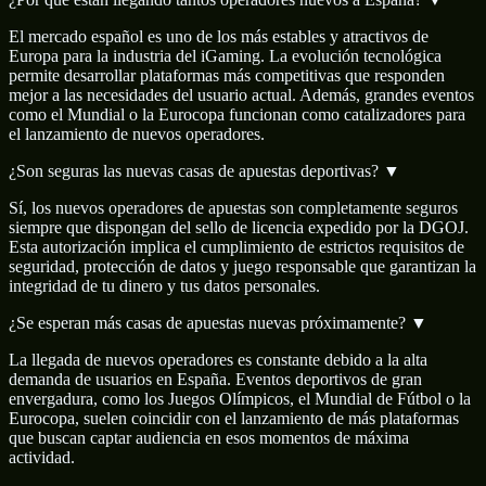
El mercado español es uno de los más estables y atractivos de
Europa para la industria del iGaming. La evolución tecnológica
permite desarrollar plataformas más competitivas que responden
mejor a las necesidades del usuario actual. Además, grandes eventos
como el Mundial o la Eurocopa funcionan como catalizadores para
el lanzamiento de nuevos operadores.
¿Son seguras las nuevas casas de apuestas deportivas?
▼
Sí, los nuevos operadores de apuestas son completamente seguros
siempre que dispongan del sello de licencia expedido por la DGOJ.
Esta autorización implica el cumplimiento de estrictos requisitos de
seguridad, protección de datos y juego responsable que garantizan la
integridad de tu dinero y tus datos personales.
¿Se esperan más casas de apuestas nuevas próximamente?
▼
La llegada de nuevos operadores es constante debido a la alta
demanda de usuarios en España. Eventos deportivos de gran
envergadura, como los Juegos Olímpicos, el Mundial de Fútbol o la
Eurocopa, suelen coincidir con el lanzamiento de más plataformas
que buscan captar audiencia en esos momentos de máxima
actividad.