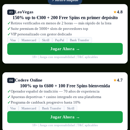
LeoVegas
4.8
★
#3
150% up to €300 + 200 Free Spins en primer depósito
Retiros verificados en menos de 2 horas — más rápido de la lista
✓
Suite premium de 5000+ slots de proveedores top
✓
VIP personalizado con gestor dedicado
✓
Visa
Mastercard
Skrill
PayPal
Bank Transfer
Jugar Ahora →
18+ | Juega con responsabilidad | T&C aplicables
Codere Online
4.7
★
#4
100% up to €600 + 100 Free Spins bienvenida
Operador español de tradición — 70 años de experiencia
✓
Apuestas deportivas + casino integrado en una plataforma
✓
Programa de cashback progresivo hasta 10%
✓
Visa
Mastercard
Bank Transfer
Skrill
Jugar Ahora →
18+ | Juega con responsabilidad | T&C aplicables