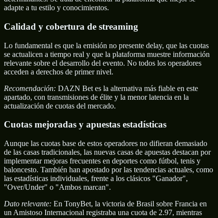
adapte a tu estilo y conocimientos.
Calidad y cobertura de streaming
Lo fundamental es que la emisión no presente delay, que las cuotas
se actualicen a tiempo real y que la plataforma muestre información
relevante sobre el desarrollo del evento. No todos los operadores
acceden a derechos de primer nivel.
Recomendación:
DAZN Bet es la alternativa más fiable en este
apartado, con transmisiones de élite y la menor latencia en la
actualización de cuotas del mercado.
Cuotas mejoradas y apuestas estadísticas
Aunque las cuotas base de estos operadores no difieran demasiado
de las casas tradicionales, las nuevas casas de apuestas destacan por
implementar mejoras frecuentes en deportes como fútbol, tenis y
baloncesto. También han apostado por las tendencias actuales, como
las estadísticas individuales, frente a los clásicos "Ganador",
"Over/Under" o "Ambos marcan".
Dato relevante:
En TonyBet, la victoria de Brasil sobre Francia en
un Amistoso Internacional registraba una cuota de 2.97, mientras