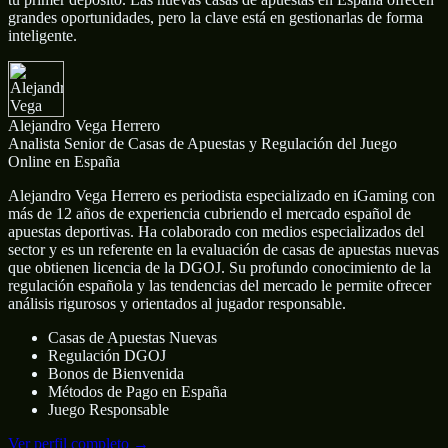
grandes oportunidades, pero la clave está en gestionarlas de forma
inteligente.
Alejandro Vega Herrero
Analista Senior de Casas de Apuestas y Regulación del Juego
Online en España
Alejandro Vega Herrero es periodista especializado en iGaming con
más de 12 años de experiencia cubriendo el mercado español de
apuestas deportivas. Ha colaborado con medios especializados del
sector y es un referente en la evaluación de casas de apuestas nuevas
que obtienen licencia de la DGOJ. Su profundo conocimiento de la
regulación española y las tendencias del mercado le permite ofrecer
análisis rigurosos y orientados al jugador responsable.
Casas de Apuestas Nuevas
Regulación DGOJ
Bonos de Bienvenida
Métodos de Pago en España
Juego Responsable
Ver perfil completo →