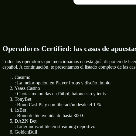
Operadores Certified: las casas de apuesta
Todos los operadores que mencionamos en esta guía disponen de licen
español. A continuación, te presentamos el listado completo de las c
Casumo
: La mejor opción en Player Props y diseño limpio
Yaass Casino
: Cuotas mejoradas en fútbol, baloncesto y tenis
TonyBet
: Bono CashPlay con liberación desde el 1 %
1xBet
: Bono de bienvenida de hasta 300 €
DAZN Bet
: Líder indiscutible en streaming deportivo
GoldenBull