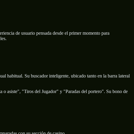
xperiencia de usuario pensada desde el primer momento para
les.
l habitual. Su buscador inteligente, ubicado tanto en la barra lateral
 o asiste", "Tiros del Jugador" y "Paradas del portero". Su bono de
omparadas con su sección de casino.