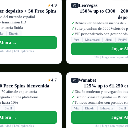
LeoVegas
4.9
★
#3
r depósito + 50 Free Spins
150% up to €300 + 200
o del mercado español
depó
y transmisión HD
Retiros verificados en menos de 2 
✓
eriencia fluida
Suite premium de 5000+ slots de 
✓
ler
Bitcoin
VIP personalizado con gestor ded
✓
Visa
Mastercard
Skrill
PayPal
 Ahora →
Jugar A
sabilidad | T&C aplicables
18+ | Juega con responsab
Wanabet
4.7
★
#5
0 Free Spins bienvenida
125% up to €1,250 en
 70 años de experiencia
Diseño moderno y navegación intui
✓
tegrado en una plataforma
Criptodivisas integradas — Bitco
✓
o hasta 10%
Torneos semanales con premios en 
✓
Skrill
Visa
Bitcoin
Ethereum
Skrill
 Ahora →
Jugar A
sabilidad | T&C aplicables
18+ | Juega con responsab