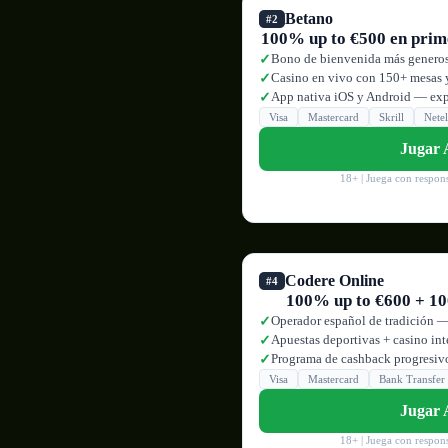
Betano
#2
100% up to €500 en prime
Bono de bienvenida más generos
✓
Casino en vivo con 150+ mesas 
✓
App nativa iOS y Android — exp
✓
Visa
Mastercard
Skrill
Netel
Jugar
18+ | Juega con respon
Codere Online
#4
100% up to €600 + 10
Operador español de tradición —
✓
Apuestas deportivas + casino in
✓
Programa de cashback progresiv
✓
Visa
Mastercard
Bank Transfer
Jugar
18+ | Juega con respon