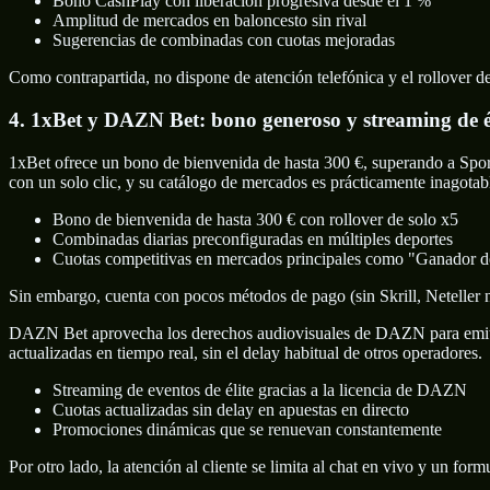
Bono CashPlay con liberación progresiva desde el 1 %
Amplitud de mercados en baloncesto sin rival
Sugerencias de combinadas con cuotas mejoradas
Como contrapartida, no dispone de atención telefónica y el rollover d
4. 1xBet y DAZN Bet: bono generoso y streaming de é
1xBet ofrece un bono de bienvenida de hasta 300 €, superando a Spor
con un solo clic, y su catálogo de mercados es prácticamente inagotab
Bono de bienvenida de hasta 300 € con rollover de solo x5
Combinadas diarias preconfiguradas en múltiples deportes
Cuotas competitivas en mercados principales como "Ganador de
Sin embargo, cuenta con pocos métodos de pago (sin Skrill, Neteller n
DAZN Bet aprovecha los derechos audiovisuales de DAZN para emitir 
actualizadas en tiempo real, sin el delay habitual de otros operadores.
Streaming de eventos de élite gracias a la licencia de DAZN
Cuotas actualizadas sin delay en apuestas en directo
Promociones dinámicas que se renuevan constantemente
Por otro lado, la atención al cliente se limita al chat en vivo y un for