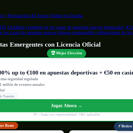
as y Regulación del Juego Online en España
2026
2
Análisis completo de las casas de apuestas nuevas destacadas
3
Co
e las casas de apuestas nuevas
6
Juego responsable: obligaciones de lo
tas Emergentes con Licencia Oficial
🏆 Mejor Elección
00% up to €100 en apuestas deportivas + €50 en casi
xima seguridad regulada
1 millón de eventos anuales
ñol
k Transfer
Jugar Ahora →
18+ | Juega con responsabilidad | T&C aplicables
jor Bono
⚡ Retiro