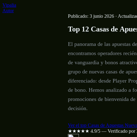
Vipalia
Autor
Publicado: 3 junio 2026
·
Actualiza
Top 12 Casas de Apue
El panorama de las apuestas de
encontramos operadores recién 
de vanguardia y bonos atracti
grupo de nuevas casas de apue
diferenciado: desde Player Pro
de bono. Hemos analizado a fond
promociones de bienvenida de 
decisión.
Ver el top Casas de Apuestas Nue
★★★★★
4.9/5 — Verificado por 