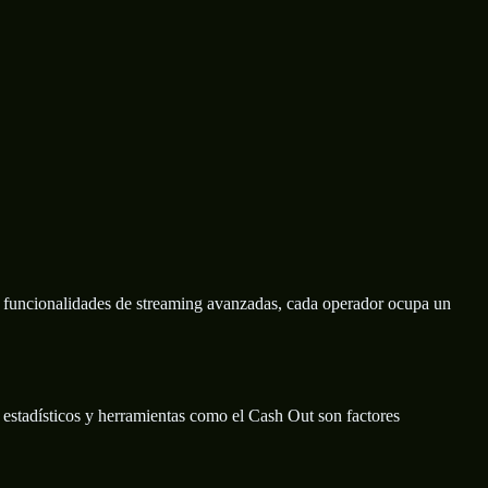
a funcionalidades de streaming avanzadas, cada operador ocupa un
s estadísticos y herramientas como el Cash Out son factores