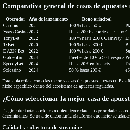
Comparativa general de casas de apuestas
Operador
Año de lanzamiento
Bono principal
Casumo
2021
100 % hasta 50 €
Pl
Yaass Casino
2023
Hasta 200 € deportes + casino
Cu
TonyBet
2022
100 % hasta 250 € CashPlay
Li
1xBet
2020
100 % hasta 300 €
Bo
DAZN Bet
2022
100 % hasta 200 €
St
GoldenBull
2024
Freebet de 10 € o 50 freespins
Pr
SpeedyBet
2024
Hasta 20 € en freebets
Es
Solcasino
2024
50 % hasta 200 €
eS
Esta tabla refleja cómo las mejores casas de apuestas nuevas en Esp
nicho específico dentro del ecosistema de apuestas reguladas.
¿Cómo seleccionar la mejor casa de apues
Elegir entre tantas opciones requiere tener claras tus prioridades com
determinantes. Se trata de encontrar la plataforma que mejor se adapte
Calidad y cobertura de streaming