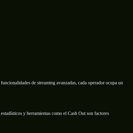
a funcionalidades de streaming avanzadas, cada operador ocupa un
s estadísticos y herramientas como el Cash Out son factores