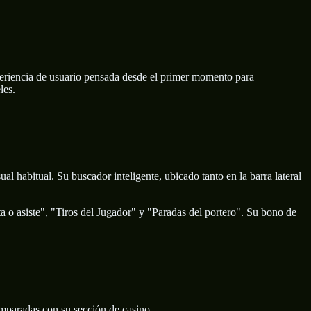
xperiencia de usuario pensada desde el primer momento para
les.
l habitual. Su buscador inteligente, ubicado tanto en la barra lateral
 o asiste", "Tiros del Jugador" y "Paradas del portero". Su bono de
omparadas con su sección de casino.