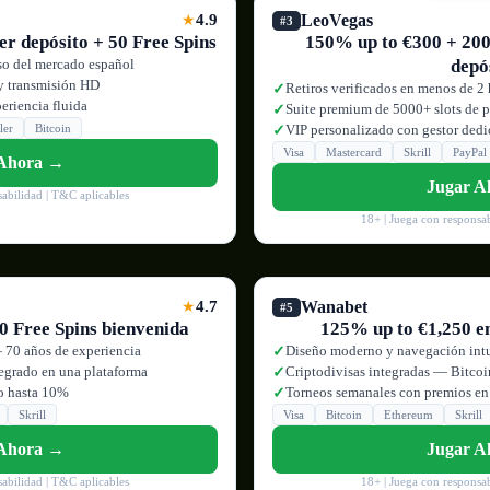
LeoVegas
4.9
★
#3
r depósito + 50 Free Spins
150% up to €300 + 200
o del mercado español
depó
y transmisión HD
Retiros verificados en menos de 2 
✓
eriencia fluida
Suite premium de 5000+ slots de 
✓
ler
Bitcoin
VIP personalizado con gestor ded
✓
Visa
Mastercard
Skrill
PayPal
 Ahora →
Jugar A
sabilidad | T&C aplicables
18+ | Juega con responsab
Wanabet
4.7
★
#5
0 Free Spins bienvenida
125% up to €1,250 en
 70 años de experiencia
Diseño moderno y navegación intui
✓
tegrado en una plataforma
Criptodivisas integradas — Bitco
✓
o hasta 10%
Torneos semanales con premios en 
✓
Skrill
Visa
Bitcoin
Ethereum
Skrill
 Ahora →
Jugar A
sabilidad | T&C aplicables
18+ | Juega con responsab