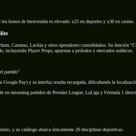
e los bonos de bienvenida es elevado: x25 en deportes y x30 en casino.
lite
tium, Casumo, Luckia y otros operadores consolidados. Su función "Co
le, incluyendo Player Props, apuestas a períodos y mercados asiáticos.
l partido"
i Google Pay) y su interfaz resulta recargada, dificultando la localiza
en streaming partidos de Premier League, LaLiga y Fórmula 1 directam
mulario, y su catálogo abarca únicamente 20 disciplinas deportivas.