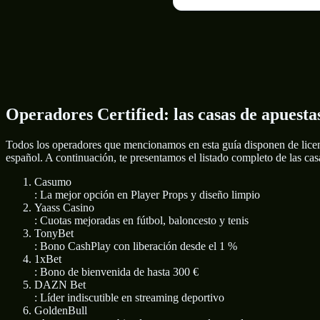
Operadores Certified: las casas de apuesta
Todos los operadores que mencionamos en esta guía disponen de licen
español. A continuación, te presentamos el listado completo de las c
Casumo
: La mejor opción en Player Props y diseño limpio
Yaass Casino
: Cuotas mejoradas en fútbol, baloncesto y tenis
TonyBet
: Bono CashPlay con liberación desde el 1 %
1xBet
: Bono de bienvenida de hasta 300 €
DAZN Bet
: Líder indiscutible en streaming deportivo
GoldenBull