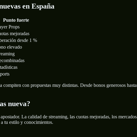
 nuevas en España
Punto fuerte
ayer Props
otas mejoradas
beración desde 1 %
no elevado
reaming
ecombinadas
tadísticas
ports
aña compiten con propuestas muy distintas. Desde bonos generosos hast
tas nueva?
o apostador. La calidad de streaming, las cuotas mejoradas, los mercado
 a tu estilo y conocimientos.