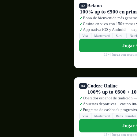
Betano
#2
100% up to €500 en prime
Bono de bienvenida más generos
✓
Casino en vivo con 150+ mesas 
✓
App nativa iOS y Android — exp
✓
Visa
Mastercard
Skrill
Netel
Jugar
18+ | Juega con respon
Codere Online
#4
100% up to €600 + 10
Operador español de tradición —
✓
Apuestas deportivas + casino in
✓
Programa de cashback progresiv
✓
Visa
Mastercard
Bank Transfer
Jugar
18+ | Juega con respon