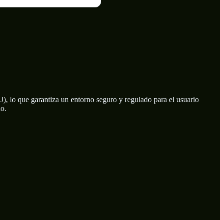
, lo que garantiza un entorno seguro y regulado para el usuario
ño.