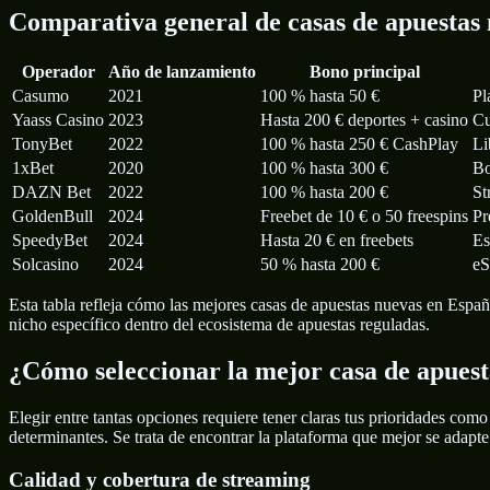
Comparativa general de casas de apuestas
Operador
Año de lanzamiento
Bono principal
Casumo
2021
100 % hasta 50 €
Pl
Yaass Casino
2023
Hasta 200 € deportes + casino
Cu
TonyBet
2022
100 % hasta 250 € CashPlay
Li
1xBet
2020
100 % hasta 300 €
Bo
DAZN Bet
2022
100 % hasta 200 €
St
GoldenBull
2024
Freebet de 10 € o 50 freespins
Pr
SpeedyBet
2024
Hasta 20 € en freebets
Es
Solcasino
2024
50 % hasta 200 €
eS
Esta tabla refleja cómo las mejores casas de apuestas nuevas en Esp
nicho específico dentro del ecosistema de apuestas reguladas.
¿Cómo seleccionar la mejor casa de apues
Elegir entre tantas opciones requiere tener claras tus prioridades com
determinantes. Se trata de encontrar la plataforma que mejor se adapte
Calidad y cobertura de streaming