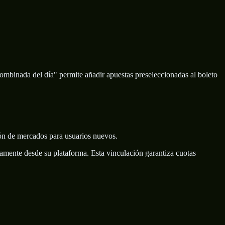
mbinada del día" permite añadir apuestas preseleccionadas al boleto
ción de mercados para usuarios nuevos.
ente desde su plataforma. Esta vinculación garantiza cuotas