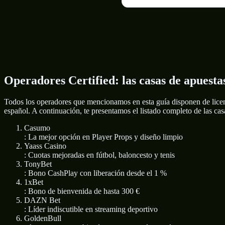
Operadores Certified: las casas de apuesta
Todos los operadores que mencionamos en esta guía disponen de licen
español. A continuación, te presentamos el listado completo de las c
Casumo
: La mejor opción en Player Props y diseño limpio
Yaass Casino
: Cuotas mejoradas en fútbol, baloncesto y tenis
TonyBet
: Bono CashPlay con liberación desde el 1 %
1xBet
: Bono de bienvenida de hasta 300 €
DAZN Bet
: Líder indiscutible en streaming deportivo
GoldenBull