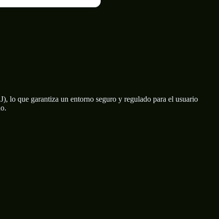
, lo que garantiza un entorno seguro y regulado para el usuario
ño.