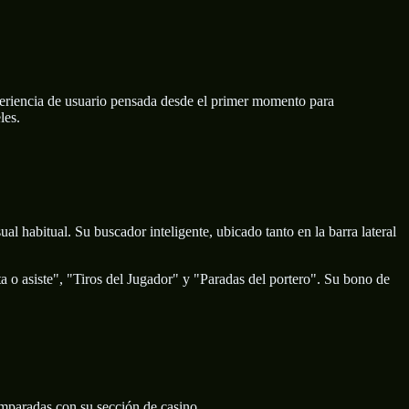
xperiencia de usuario pensada desde el primer momento para
les.
l habitual. Su buscador inteligente, ubicado tanto en la barra lateral
 o asiste", "Tiros del Jugador" y "Paradas del portero". Su bono de
omparadas con su sección de casino.