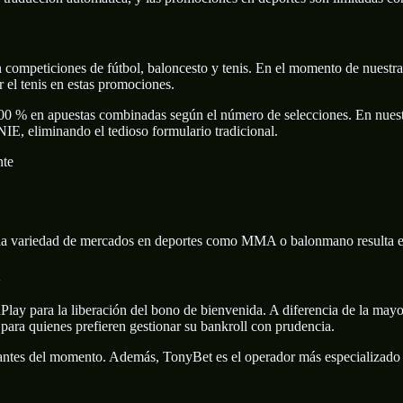
 competiciones de fútbol, baloncesto y tenis. En el momento de nuestra
 el tenis en estas promociones.
00 % en apuestas combinadas según el número de selecciones. En nuest
IE, eliminando el tedioso formulario tradicional.
nte
to y la variedad de mercados en deportes como MMA o balonmano resulta e
a
hPlay para la liberación del bono de bienvenida. A diferencia de la may
 para quienes prefieren gestionar su bankroll con prudencia.
vantes del momento. Además, TonyBet es el operador más especializad