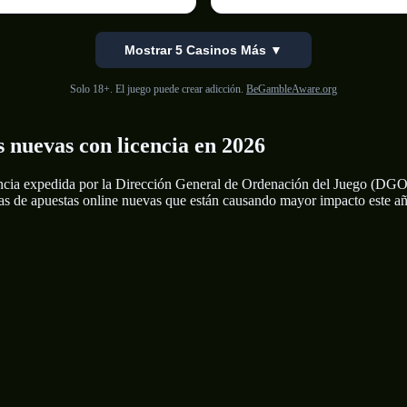
Mostrar 5 Casinos Más ▼
Solo 18+. El juego puede crear adicción.
BeGambleAware.org
s nuevas con licencia en 2026
cia expedida por la Dirección General de Ordenación del Juego (DGOJ)
asas de apuestas online nuevas que están causando mayor impacto este a