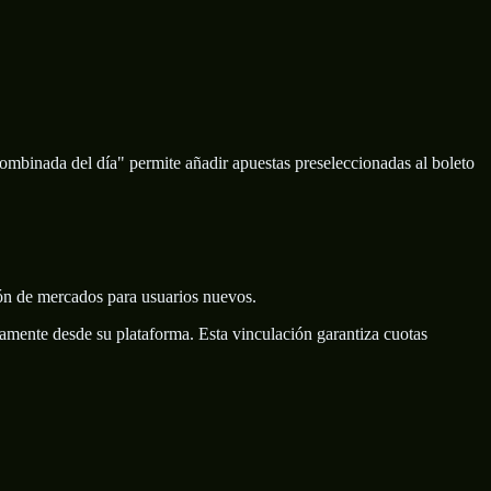
mbinada del día" permite añadir apuestas preseleccionadas al boleto
ción de mercados para usuarios nuevos.
ente desde su plataforma. Esta vinculación garantiza cuotas