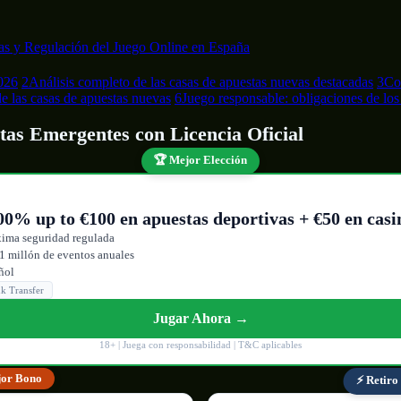
as y Regulación del Juego Online en España
2026
2
Análisis completo de las casas de apuestas nuevas destacadas
3
Co
e las casas de apuestas nuevas
6
Juego responsable: obligaciones de lo
tas Emergentes con Licencia Oficial
🏆 Mejor Elección
00% up to €100 en apuestas deportivas + €50 en casi
xima seguridad regulada
1 millón de eventos anuales
ñol
k Transfer
Jugar Ahora →
18+ | Juega con responsabilidad | T&C aplicables
jor Bono
⚡ Retiro