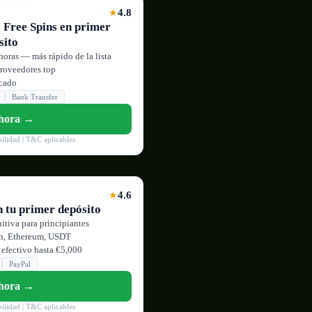
4.8
★
 Free Spins en primer
sito
horas — más rápido de la lista
proveedores top
icado
Bank Transfer
hora →
ilidad | T&C aplicables
4.6
★
 tu primer depósito
tiva para principiantes
in, Ethereum, USDT
efectivo hasta €5,000
PayPal
hora →
ilidad | T&C aplicables