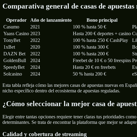
Comparativa general de casas de apuestas
Operador
Año de lanzamiento
Bono principal
Casumo
2021
100 % hasta 50 €
Pl
Yaass Casino
2023
Hasta 200 € deportes + casino
Cu
TonyBet
2022
100 % hasta 250 € CashPlay
Li
1xBet
2020
100 % hasta 300 €
Bo
DAZN Bet
2022
100 % hasta 200 €
St
GoldenBull
2024
Freebet de 10 € o 50 freespins
Pr
SpeedyBet
2024
Hasta 20 € en freebets
Es
Solcasino
2024
50 % hasta 200 €
eS
Esta tabla refleja cómo las mejores casas de apuestas nuevas en Esp
nicho específico dentro del ecosistema de apuestas reguladas.
¿Cómo seleccionar la mejor casa de apues
Elegir entre tantas opciones requiere tener claras tus prioridades com
determinantes. Se trata de encontrar la plataforma que mejor se adapte
Calidad y cobertura de streaming