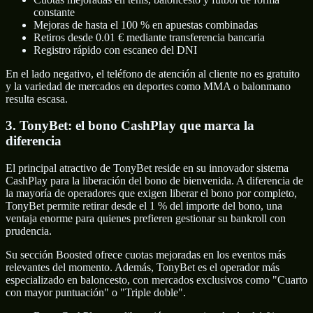
constante
Mejoras de hasta el 100 % en apuestas combinadas
Retiros desde 0.01 € mediante transferencia bancaria
Registro rápido con escaneo del DNI
En el lado negativo, el teléfono de atención al cliente no es gratuito
y la variedad de mercados en deportes como MMA o balonmano
resulta escasa.
3. TonyBet: el bono CashPlay que marca la
diferencia
El principal atractivo de TonyBet reside en su innovador sistema
CashPlay para la liberación del bono de bienvenida. A diferencia de
la mayoría de operadores que exigen liberar el bono por completo,
TonyBet permite retirar desde el 1 % del importe del bono, una
ventaja enorme para quienes prefieren gestionar su bankroll con
prudencia.
Su sección Boosted ofrece cuotas mejoradas en los eventos más
relevantes del momento. Además, TonyBet es el operador más
especializado en baloncesto, con mercados exclusivos como "Cuarto
con mayor puntuación" o "Triple doble".