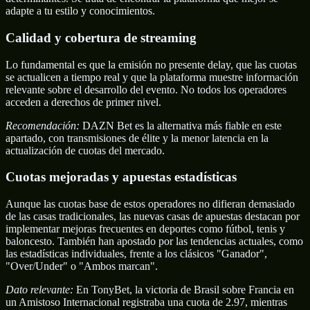
adapte a tu estilo y conocimientos.
Calidad y cobertura de streaming
Lo fundamental es que la emisión no presente delay, que las cuotas
se actualicen a tiempo real y que la plataforma muestre información
relevante sobre el desarrollo del evento. No todos los operadores
acceden a derechos de primer nivel.
Recomendación:
DAZN Bet es la alternativa más fiable en este
apartado, con transmisiones de élite y la menor latencia en la
actualización de cuotas del mercado.
Cuotas mejoradas y apuestas estadísticas
Aunque las cuotas base de estos operadores no difieran demasiado
de las casas tradicionales, las nuevas casas de apuestas destacan por
implementar mejoras frecuentes en deportes como fútbol, tenis y
baloncesto. También han apostado por las tendencias actuales, como
las estadísticas individuales, frente a los clásicos "Ganador",
"Over/Under" o "Ambos marcan".
Dato relevante:
En TonyBet, la victoria de Brasil sobre Francia en
un Amistoso Internacional registraba una cuota de 2.97, mientras