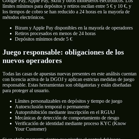
Google Pay, Apple Pay, Skrill y otros monederos electrónicos. Los
límites mínimos para depósitos y retiros oscilan entre 5 € y 10 €, y
los tiempos de cobro se han reducido a 24 horas en la mayoría de
métodos electrónicos.
Bizum y Apple Pay disponibles en la mayoría de operadores
Retiros procesados en menos de 24 horas
Depósitos mínimos desde 5 €
Juego responsable: obligaciones de los
nuevos operadores
Todas las casas de apuestas nuevas presentes en este análisis cuentan
con licencia activa de la DGOJ y aplican estrictas medidas de juego
responsable. Estas herramientas son obligatorias y están diseñadas
para proteger al usuario.
Límites personalizables en depósitos y tiempo de juego
Autoexclusión temporal o permanente
Autoprohibición mediante inscripción en el RGIAJ
Mecánicas de detección de comportamiento de riesgo
Verificación de identidad mediante proceso KYC (Know
Your Customer)