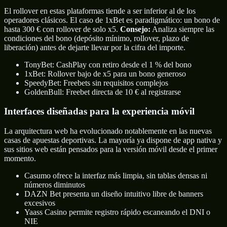
El rollover en estas plataformas tiende a ser inferior al de los
operadores clásicos. El caso de 1xBet es paradigmático: un bono de
hasta 300 € con rollover de solo x5.
Consejo:
Analiza siempre las
condiciones del bono (depósito mínimo, rollover, plazo de
liberación) antes de dejarte llevar por la cifra del importe.
TonyBet: CashPlay con retiro desde el 1 % del bono
1xBet: Rollover bajo de x5 para un bono generoso
SpeedyBet: Freebets sin requisitos complejos
GoldenBull: Freebet directa de 10 € al registrarse
Interfaces diseñadas para la experiencia móvil
La arquitectura web ha evolucionado notablemente en las nuevas
casas de apuestas deportivas. La mayoría ya dispone de app nativa y
sus sitios web están pensados para la versión móvil desde el primer
momento.
Casumo ofrece la interfaz más limpia, sin tablas densas ni
números diminutos
DAZN Bet presenta un diseño intuitivo libre de banners
excesivos
Yaass Casino permite registro rápido escaneando el DNI o
NIE