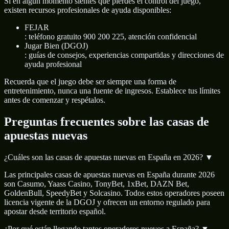
Si en algún momento sientes que pierdes el control del juego,
existen recursos profesionales de ayuda disponibles:
FEJAR
: teléfono gratuito 900 200 225, atención confidencial
Jugar Bien (DGOJ)
: guías de consejos, experiencias compartidas y direcciones de
ayuda profesional
Recuerda que el juego debe ser siempre una forma de
entretenimiento, nunca una fuente de ingresos. Establece tus límites
antes de comenzar y respétalos.
Preguntas frecuentes sobre las casas de
apuestas nuevas
¿Cuáles son las casas de apuestas nuevas en España en 2026?
▼
Las principales casas de apuestas nuevas en España durante 2026
son Casumo, Yaass Casino, TonyBet, 1xBet, DAZN Bet,
GoldenBull, SpeedyBet y Solcasino. Todos estos operadores poseen
licencia vigente de la DGOJ y ofrecen un entorno regulado para
apostar desde territorio español.
¿Por qué están llegando tantos operadores nuevos a España?
▼