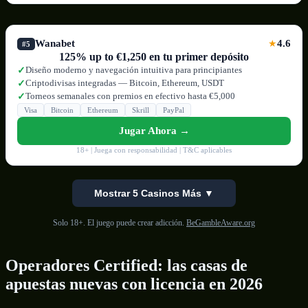
Wanabet
4.6
★
#5
125% up to €1,250 en tu primer depósito
Diseño moderno y navegación intuitiva para principiantes
✓
Criptodivisas integradas — Bitcoin, Ethereum, USDT
✓
Torneos semanales con premios en efectivo hasta €5,000
✓
Visa
Bitcoin
Ethereum
Skrill
PayPal
Jugar Ahora →
18+ | Juega con responsabilidad | T&C aplicables
Mostrar 5 Casinos Más ▼
Solo 18+. El juego puede crear adicción.
BeGambleAware.org
Operadores Certified: las casas de
apuestas nuevas con licencia en 2026