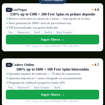
LeoVegas
4.8
★
#3
150% up to €300 + 200 Free Spins en primer depósito
Retiros verificados en menos de 2 horas — más rápido de la lista
✓
Suite premium de 5000+ slots de proveedores top
✓
VIP personalizado con gestor dedicado
✓
Visa
Mastercard
Skrill
PayPal
Bank Transfer
Jugar Ahora →
18+ | Juega con responsabilidad | T&C aplicables
Codere Online
4.7
★
#4
100% up to €600 + 100 Free Spins bienvenida
Operador español de tradición — 70 años de experiencia
✓
Apuestas deportivas + casino integrado en una plataforma
✓
Programa de cashback progresivo hasta 10%
✓
Visa
Mastercard
Bank Transfer
Skrill
Jugar Ahora →
18+ | Juega con responsabilidad | T&C aplicables