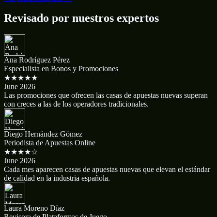
Revisado por nuestros expertos
Ana Rodríguez Pérez
Especialista en Bonos y Promociones
★★★★★
June 2026
Las promociones que ofrecen las casas de apuestas nuevas superan
con creces a las de los operadores tradicionales.
Diego Hernández Gómez
Periodista de Apuestas Online
★★★★☆
June 2026
Cada mes aparecen casas de apuestas nuevas que elevan el estándar
de calidad en la industria española.
Laura Moreno Díaz
Revisora de Plataformas de Juego