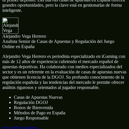
grandes oportunidades, pero la clave está en gestionarlas de forma
inteligente.
Alejandro Vega Herrero
Analista Senior de Casas de Apuestas y Regulación del Juego
Online en España
Alejandro Vega Herrero es periodista especializado en iGaming con
más de 12 años de experiencia cubriendo el mercado español de
apuestas deportivas. Ha colaborado con medios especializados del
sector y es un referente en la evaluación de casas de apuestas nuevas
que obtienen licencia de la DGOJ. Su profundo conocimiento de la
regulación española y las tendencias del mercado le permite ofrecer
análisis rigurosos y orientados al jugador responsable.
Casas de Apuestas Nuevas
Regulación DGOJ
Bonos de Bienvenida
Métodos de Pago en España
Juego Responsable
Ver perfil completo →