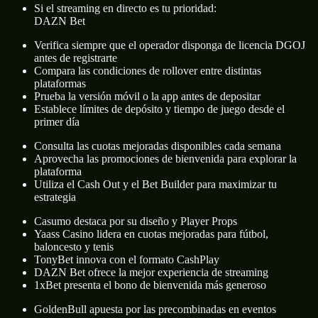
Si el streaming en directo es tu prioridad:
DAZN Bet
Verifica siempre que el operador disponga de licencia DGOJ
antes de registrarte
Compara las condiciones de rollover entre distintas
plataformas
Prueba la versión móvil o la app antes de depositar
Establece límites de depósito y tiempo de juego desde el
primer día
Consulta las cuotas mejoradas disponibles cada semana
Aprovecha las promociones de bienvenida para explorar la
plataforma
Utiliza el Cash Out y el Bet Builder para maximizar tu
estrategia
Casumo destaca por su diseño y Player Props
Yaass Casino lidera en cuotas mejoradas para fútbol,
baloncesto y tenis
TonyBet innova con el formato CashPlay
DAZN Bet ofrece la mejor experiencia de streaming
1xBet presenta el bono de bienvenida más generoso
GoldenBull apuesta por las precombinadas en eventos