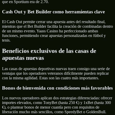
que en Sportium era de 2.70.
Cash Out y Bet Builder como herramientas clave
El Cash Out permite cerrar una apuesta antes del resultado final,
mientras que el Bet Builder facilita la creación de combinadas dentro
de un mismo evento. Yaass Casino ha perfeccionado ambas
funciones, permitiendo crear apuestas personalizadas en fútbol y
tenis.
Beneficios exclusivos de las casas de
apuestas nuevas
Las casas de apuestas deportivas nuevas traen consigo una serie de
ventajas que los operadores veteranos difícilmente pueden replicar
con la misma agilidad. Estas son las cuatro más importantes.
Bonos de bienvenida con condiciones más favorables
Los nuevos operadores aplican dos estrategias diferenciadas: ofrecer
importes elevados, como TonyBet (hasta 250 €) y 1xBet (hasta 300
€), o plantear bonos de menor cuantía pero con requisitos de
liberación mucho más sencillos, como SpeedyBet o GoldenBull.