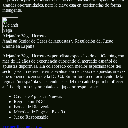
grandes oportunidades, pero la clave está en gestionarlas de forma
inteligente.
Alejandro Vega Herrero
Analista Senior de Casas de Apuestas y Regulación del Juego
Online en España
Alejandro Vega Herrero es periodista especializado en iGaming con
más de 12 años de experiencia cubriendo el mercado español de
apuestas deportivas. Ha colaborado con medios especializados del
sector y es un referente en la evaluación de casas de apuestas nuevas
que obtienen licencia de la DGOJ. Su profundo conocimiento de la
regulación española y las tendencias del mercado le permite ofrecer
análisis rigurosos y orientados al jugador responsable.
Casas de Apuestas Nuevas
Regulación DGOJ
Bonos de Bienvenida
Métodos de Pago en España
Juego Responsable
Ver perfil completo →