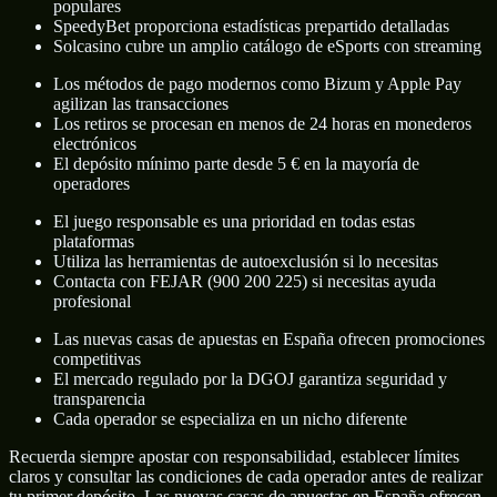
populares
SpeedyBet proporciona estadísticas prepartido detalladas
Solcasino cubre un amplio catálogo de eSports con streaming
Los métodos de pago modernos como Bizum y Apple Pay
agilizan las transacciones
Los retiros se procesan en menos de 24 horas en monederos
electrónicos
El depósito mínimo parte desde 5 € en la mayoría de
operadores
El juego responsable es una prioridad en todas estas
plataformas
Utiliza las herramientas de autoexclusión si lo necesitas
Contacta con FEJAR (900 200 225) si necesitas ayuda
profesional
Las nuevas casas de apuestas en España ofrecen promociones
competitivas
El mercado regulado por la DGOJ garantiza seguridad y
transparencia
Cada operador se especializa en un nicho diferente
Recuerda siempre apostar con responsabilidad, establecer límites
claros y consultar las condiciones de cada operador antes de realizar
tu primer depósito. Las nuevas casas de apuestas en España ofrecen