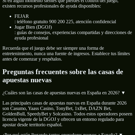
Si en algún momento sientes que pierdes el control del juego,
existen recursos profesionales de ayuda disponibles:
FEJAR
: teléfono gratuito 900 200 225, atención confidencial
Jugar Bien (DGOJ)
: guías de consejos, experiencias compartidas y direcciones de
ayuda profesional
Recuerda que el juego debe ser siempre una forma de
entretenimiento, nunca una fuente de ingresos. Establece tus límites
antes de comenzar y respétalos.
Preguntas frecuentes sobre las casas de
apuestas nuevas
¿Cuáles son las casas de apuestas nuevas en España en 2026?
▼
Las principales casas de apuestas nuevas en España durante 2026
son Casumo, Yaass Casino, TonyBet, 1xBet, DAZN Bet,
GoldenBull, SpeedyBet y Solcasino. Todos estos operadores poseen
licencia vigente de la DGOJ y ofrecen un entorno regulado para
apostar desde territorio español.
¿Por qué están llegando tantos operadores nuevos a España?
▼