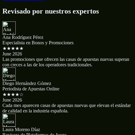
Revisado por nuestros expertos
Ana Rodríguez Pérez
Especialista en Bonos y Promociones
★★★★★
June 2026
Las promociones que ofrecen las casas de apuestas nuevas superan
con creces a las de los operadores tradicionales.
Diego Hernández Gómez
Periodista de Apuestas Online
★★★★☆
June 2026
Cada mes aparecen casas de apuestas nuevas que elevan el estándar
de calidad en la industria española.
Laura Moreno Díaz
Revisora de Plataformas de Juego