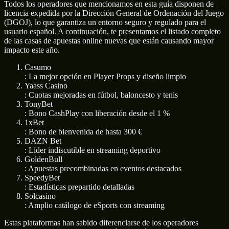
Todos los operadores que mencionamos en esta guía disponen de
licencia expedida por la Dirección General de Ordenación del Juego
(DGOJ), lo que garantiza un entorno seguro y regulado para el
usuario español. A continuación, te presentamos el listado completo
de las casas de apuestas online nuevas que están causando mayor
impacto este año.
Casumo
: La mejor opción en Player Props y diseño limpio
Yaass Casino
: Cuotas mejoradas en fútbol, baloncesto y tenis
TonyBet
: Bono CashPlay con liberación desde el 1 %
1xBet
: Bono de bienvenida de hasta 300 €
DAZN Bet
: Líder indiscutible en streaming deportivo
GoldenBull
: Apuestas precombinadas en eventos destacados
SpeedyBet
: Estadísticas prepartido detalladas
Solcasino
: Amplio catálogo de eSports con streaming
Estas plataformas han sabido diferenciarse de los operadores