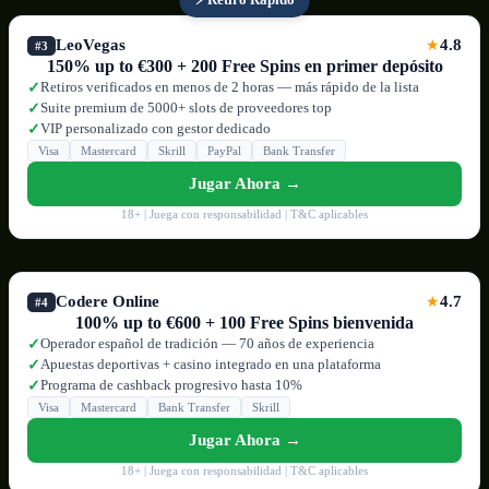
LeoVegas
4.8
★
#3
150% up to €300 + 200 Free Spins en primer depósito
Retiros verificados en menos de 2 horas — más rápido de la lista
✓
Suite premium de 5000+ slots de proveedores top
✓
VIP personalizado con gestor dedicado
✓
Visa
Mastercard
Skrill
PayPal
Bank Transfer
Jugar Ahora →
18+ | Juega con responsabilidad | T&C aplicables
Codere Online
4.7
★
#4
100% up to €600 + 100 Free Spins bienvenida
Operador español de tradición — 70 años de experiencia
✓
Apuestas deportivas + casino integrado en una plataforma
✓
Programa de cashback progresivo hasta 10%
✓
Visa
Mastercard
Bank Transfer
Skrill
Jugar Ahora →
18+ | Juega con responsabilidad | T&C aplicables