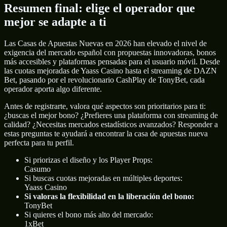
Resumen final: elige el operador que
mejor se adapte a ti
Las Casas de Apuestas Nuevas en 2026 han elevado el nivel de
exigencia del mercado español con propuestas innovadoras, bonos
más accesibles y plataformas pensadas para el usuario móvil. Desde
las cuotas mejoradas de Yaass Casino hasta el streaming de DAZN
Bet, pasando por el revolucionario CashPlay de TonyBet, cada
operador aporta algo diferente.
Antes de registrarte, valora qué aspectos son prioritarios para ti:
¿buscas el mejor bono? ¿Prefieres una plataforma con streaming de
calidad? ¿Necesitas mercados estadísticos avanzados? Responder a
estas preguntas te ayudará a encontrar la casa de apuestas nueva
perfecta para tu perfil.
Si priorizas el diseño y los Player Props:
Casumo
Si buscas cuotas mejoradas en múltiples deportes:
Yaass Casino
Si valoras la flexibilidad en la liberación del bono:
TonyBet
Si quieres el bono más alto del mercado:
1xBet