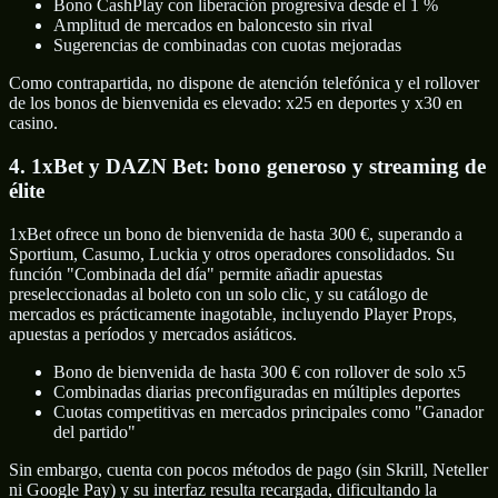
Bono CashPlay con liberación progresiva desde el 1 %
Amplitud de mercados en baloncesto sin rival
Sugerencias de combinadas con cuotas mejoradas
Como contrapartida, no dispone de atención telefónica y el rollover
de los bonos de bienvenida es elevado: x25 en deportes y x30 en
casino.
4. 1xBet y DAZN Bet: bono generoso y streaming de
élite
1xBet ofrece un bono de bienvenida de hasta 300 €, superando a
Sportium, Casumo, Luckia y otros operadores consolidados. Su
función "Combinada del día" permite añadir apuestas
preseleccionadas al boleto con un solo clic, y su catálogo de
mercados es prácticamente inagotable, incluyendo Player Props,
apuestas a períodos y mercados asiáticos.
Bono de bienvenida de hasta 300 € con rollover de solo x5
Combinadas diarias preconfiguradas en múltiples deportes
Cuotas competitivas en mercados principales como "Ganador
del partido"
Sin embargo, cuenta con pocos métodos de pago (sin Skrill, Neteller
ni Google Pay) y su interfaz resulta recargada, dificultando la