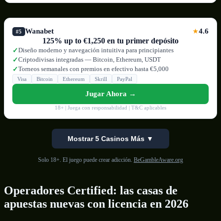
Wanabet
4.6
★
#5
125% up to €1,250 en tu primer depósito
Diseño moderno y navegación intuitiva para principiantes
✓
Criptodivisas integradas — Bitcoin, Ethereum, USDT
✓
Torneos semanales con premios en efectivo hasta €5,000
✓
Visa
Bitcoin
Ethereum
Skrill
PayPal
Jugar Ahora →
18+ | Juega con responsabilidad | T&C aplicables
Mostrar 5 Casinos Más ▼
Solo 18+. El juego puede crear adicción.
BeGambleAware.org
Operadores Certified: las casas de
apuestas nuevas con licencia en 2026