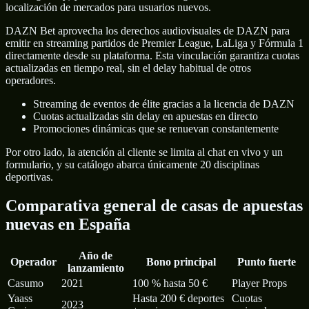
localización de mercados para usuarios nuevos.
DAZN Bet aprovecha los derechos audiovisuales de DAZN para
emitir en streaming partidos de Premier League, LaLiga y Fórmula 1
directamente desde su plataforma. Esta vinculación garantiza cuotas
actualizadas en tiempo real, sin el delay habitual de otros
operadores.
Streaming de eventos de élite gracias a la licencia de DAZN
Cuotas actualizadas sin delay en apuestas en directo
Promociones dinámicas que se renuevan constantemente
Por otro lado, la atención al cliente se limita al chat en vivo y un
formulario, y su catálogo abarca únicamente 20 disciplinas
deportivas.
Comparativa general de casas de apuestas
nuevas en España
Año de
Operador
Bono principal
Punto fuerte
lanzamiento
Casumo
2021
100 % hasta 50 €
Player Props
Yaass
Hasta 200 € deportes
Cuotas
2023