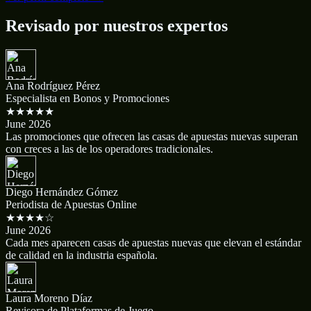
Revisado por nuestros expertos
Ana Rodríguez Pérez
Especialista en Bonos y Promociones
★★★★★
June 2026
Las promociones que ofrecen las casas de apuestas nuevas superan
con creces a las de los operadores tradicionales.
Diego Hernández Gómez
Periodista de Apuestas Online
★★★★☆
June 2026
Cada mes aparecen casas de apuestas nuevas que elevan el estándar
de calidad en la industria española.
Laura Moreno Díaz
Revisora de Plataformas de Juego