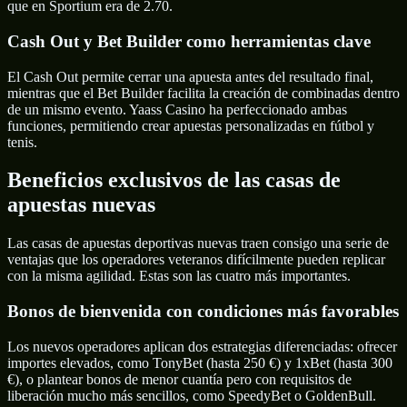
que en Sportium era de 2.70.
Cash Out y Bet Builder como herramientas clave
El Cash Out permite cerrar una apuesta antes del resultado final,
mientras que el Bet Builder facilita la creación de combinadas dentro
de un mismo evento. Yaass Casino ha perfeccionado ambas
funciones, permitiendo crear apuestas personalizadas en fútbol y
tenis.
Beneficios exclusivos de las casas de
apuestas nuevas
Las casas de apuestas deportivas nuevas traen consigo una serie de
ventajas que los operadores veteranos difícilmente pueden replicar
con la misma agilidad. Estas son las cuatro más importantes.
Bonos de bienvenida con condiciones más favorables
Los nuevos operadores aplican dos estrategias diferenciadas: ofrecer
importes elevados, como TonyBet (hasta 250 €) y 1xBet (hasta 300
€), o plantear bonos de menor cuantía pero con requisitos de
liberación mucho más sencillos, como SpeedyBet o GoldenBull.