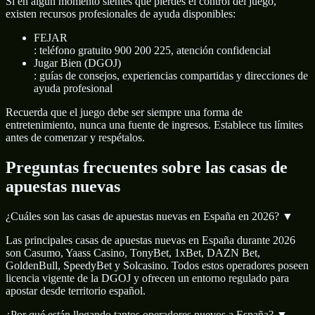
Si en algún momento sientes que pierdes el control del juego,
existen recursos profesionales de ayuda disponibles:
FEJAR
: teléfono gratuito 900 200 225, atención confidencial
Jugar Bien (DGOJ)
: guías de consejos, experiencias compartidas y direcciones de
ayuda profesional
Recuerda que el juego debe ser siempre una forma de
entretenimiento, nunca una fuente de ingresos. Establece tus límites
antes de comenzar y respétalos.
Preguntas frecuentes sobre las casas de
apuestas nuevas
¿Cuáles son las casas de apuestas nuevas en España en 2026?
▼
Las principales casas de apuestas nuevas en España durante 2026
son Casumo, Yaass Casino, TonyBet, 1xBet, DAZN Bet,
GoldenBull, SpeedyBet y Solcasino. Todos estos operadores poseen
licencia vigente de la DGOJ y ofrecen un entorno regulado para
apostar desde territorio español.
¿Por qué están llegando tantos operadores nuevos a España?
▼