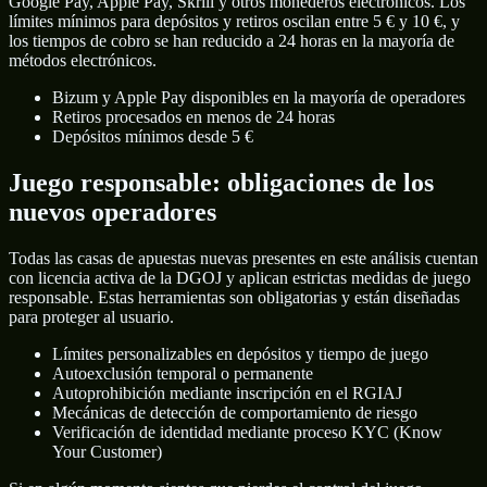
Google Pay, Apple Pay, Skrill y otros monederos electrónicos. Los
límites mínimos para depósitos y retiros oscilan entre 5 € y 10 €, y
los tiempos de cobro se han reducido a 24 horas en la mayoría de
métodos electrónicos.
Bizum y Apple Pay disponibles en la mayoría de operadores
Retiros procesados en menos de 24 horas
Depósitos mínimos desde 5 €
Juego responsable: obligaciones de los
nuevos operadores
Todas las casas de apuestas nuevas presentes en este análisis cuentan
con licencia activa de la DGOJ y aplican estrictas medidas de juego
responsable. Estas herramientas son obligatorias y están diseñadas
para proteger al usuario.
Límites personalizables en depósitos y tiempo de juego
Autoexclusión temporal o permanente
Autoprohibición mediante inscripción en el RGIAJ
Mecánicas de detección de comportamiento de riesgo
Verificación de identidad mediante proceso KYC (Know
Your Customer)