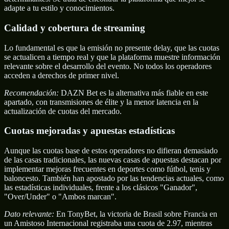
adapte a tu estilo y conocimientos.
Calidad y cobertura de streaming
Lo fundamental es que la emisión no presente delay, que las cuotas
se actualicen a tiempo real y que la plataforma muestre información
relevante sobre el desarrollo del evento. No todos los operadores
acceden a derechos de primer nivel.
Recomendación:
DAZN Bet es la alternativa más fiable en este
apartado, con transmisiones de élite y la menor latencia en la
actualización de cuotas del mercado.
Cuotas mejoradas y apuestas estadísticas
Aunque las cuotas base de estos operadores no difieran demasiado
de las casas tradicionales, las nuevas casas de apuestas destacan por
implementar mejoras frecuentes en deportes como fútbol, tenis y
baloncesto. También han apostado por las tendencias actuales, como
las estadísticas individuales, frente a los clásicos "Ganador",
"Over/Under" o "Ambos marcan".
Dato relevante:
En TonyBet, la victoria de Brasil sobre Francia en
un Amistoso Internacional registraba una cuota de 2.97, mientras