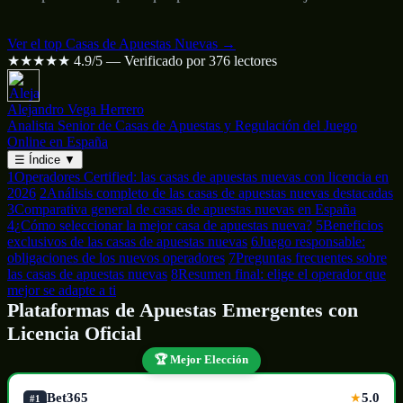
Ver el top Casas de Apuestas Nuevas →
★★★★★
4.9/5 — Verificado por 376 lectores
Alejandro Vega Herrero
Analista Senior de Casas de Apuestas y Regulación del Juego
Online en España
☰
Índice
▼
1
Operadores Certified: las casas de apuestas nuevas con licencia en
2026
2
Análisis completo de las casas de apuestas nuevas destacadas
3
Comparativa general de casas de apuestas nuevas en España
4
¿Cómo seleccionar la mejor casa de apuestas nueva?
5
Beneficios
exclusivos de las casas de apuestas nuevas
6
Juego responsable:
obligaciones de los nuevos operadores
7
Preguntas frecuentes sobre
las casas de apuestas nuevas
8
Resumen final: elige el operador que
mejor se adapte a ti
Plataformas de Apuestas Emergentes con
Licencia Oficial
🏆 Mejor Elección
Bet365
5.0
★
#1