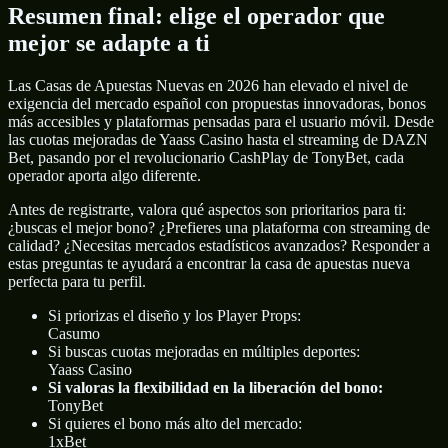
Resumen final: elige el operador que
mejor se adapte a ti
Las Casas de Apuestas Nuevas en 2026 han elevado el nivel de
exigencia del mercado español con propuestas innovadoras, bonos
más accesibles y plataformas pensadas para el usuario móvil. Desde
las cuotas mejoradas de Yaass Casino hasta el streaming de DAZN
Bet, pasando por el revolucionario CashPlay de TonyBet, cada
operador aporta algo diferente.
Antes de registrarte, valora qué aspectos son prioritarios para ti:
¿buscas el mejor bono? ¿Prefieres una plataforma con streaming de
calidad? ¿Necesitas mercados estadísticos avanzados? Responder a
estas preguntas te ayudará a encontrar la casa de apuestas nueva
perfecta para tu perfil.
Si priorizas el diseño y los Player Props:
Casumo
Si buscas cuotas mejoradas en múltiples deportes:
Yaass Casino
Si valoras la flexibilidad en la liberación del bono:
TonyBet
Si quieres el bono más alto del mercado:
1xBet