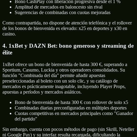
Bono CashPlay con liberación progresiva desde el 1 %
Amplitud de mercados en baloncesto sin rival
Sugerencias de combinadas con cuotas mejoradas
Como contrapartida, no dispone de atención telefónica y el rollover
de los bonos de bienvenida es elevado: x25 en deportes y x30 en
casino.
4. 1xBet y DAZN Bet: bono generoso y streaming de
élite
1xBet ofrece un bono de bienvenida de hasta 300 €, superando a
Sportium, Casumo, Luckia y otros operadores consolidados. Su
función "Combinada del día" permite añadir apuestas
preseleccionadas al boleto con un solo clic, y su catálogo de
mercados es prácticamente inagotable, incluyendo Player Props,
apuestas a períodos y mercados asiáticos.
Bono de bienvenida de hasta 300 € con rollover de solo x5
Combinadas diarias preconfiguradas en múltiples deportes
Cuotas competitivas en mercados principales como "Ganador
del partido"
Sin embargo, cuenta con pocos métodos de pago (sin Skrill, Neteller
ni Google Pay) y su interfaz resulta recargada, dificultando la