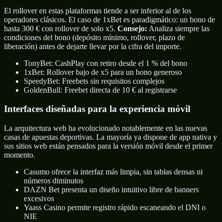
El rollover en estas plataformas tiende a ser inferior al de los
operadores clásicos. El caso de 1xBet es paradigmático: un bono de
hasta 300 € con rollover de solo x5.
Consejo:
Analiza siempre las
condiciones del bono (depósito mínimo, rollover, plazo de
liberación) antes de dejarte llevar por la cifra del importe.
TonyBet: CashPlay con retiro desde el 1 % del bono
1xBet: Rollover bajo de x5 para un bono generoso
SpeedyBet: Freebets sin requisitos complejos
GoldenBull: Freebet directa de 10 € al registrarse
Interfaces diseñadas para la experiencia móvil
La arquitectura web ha evolucionado notablemente en las nuevas
casas de apuestas deportivas. La mayoría ya dispone de app nativa y
sus sitios web están pensados para la versión móvil desde el primer
momento.
Casumo ofrece la interfaz más limpia, sin tablas densas ni
números diminutos
DAZN Bet presenta un diseño intuitivo libre de banners
excesivos
Yaass Casino permite registro rápido escaneando el DNI o
NIE