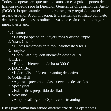
Todos los operadores que mencionamos en esta guía disponen de
licencia expedida por la Dirección General de Ordenación del Juego
(DGOJ), lo que garantiza un entorno seguro y regulado para el
usuario español. A continuación, te presentamos el listado completo
de las casas de apuestas online nuevas que están causando mayor
impacto este año.
Casumo
: La mejor opción en Player Props y diseño limpio
Yaass Casino
: Cuotas mejoradas en fútbol, baloncesto y tenis
TonyBet
: Bono CashPlay con liberación desde el 1 %
1xBet
: Bono de bienvenida de hasta 300 €
DAZN Bet
: Líder indiscutible en streaming deportivo
GoldenBull
: Apuestas precombinadas en eventos destacados
SpeedyBet
: Estadísticas prepartido detalladas
Solcasino
: Amplio catálogo de eSports con streaming
Estas plataformas han sabido diferenciarse de los operadores