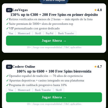
LeoVegas
4.8
★
#3
150% up to €300 + 200 Free Spins en primer depósito
Retiros verificados en menos de 2 horas — más rápido de la lista
✓
Suite premium de 5000+ slots de proveedores top
✓
VIP personalizado con gestor dedicado
✓
Visa
Mastercard
Skrill
PayPal
Bank Transfer
Jugar Ahora →
18+ | Juega con responsabilidad | T&C aplicables
Codere Online
4.7
★
#4
100% up to €600 + 100 Free Spins bienvenida
Operador español de tradición — 70 años de experiencia
✓
Apuestas deportivas + casino integrado en una plataforma
✓
Programa de cashback progresivo hasta 10%
✓
Visa
Mastercard
Bank Transfer
Skrill
Jugar Ahora →
18+ | Juega con responsabilidad | T&C aplicables