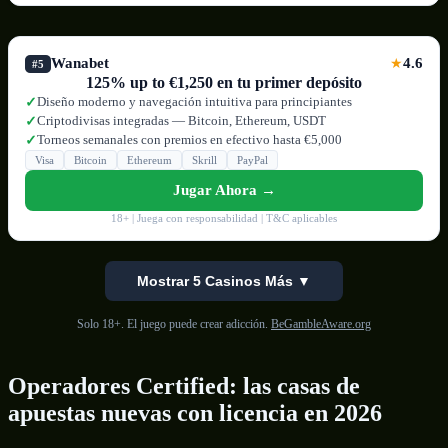
Wanabet
4.6
★
#5
125% up to €1,250 en tu primer depósito
Diseño moderno y navegación intuitiva para principiantes
✓
Criptodivisas integradas — Bitcoin, Ethereum, USDT
✓
Torneos semanales con premios en efectivo hasta €5,000
✓
Visa
Bitcoin
Ethereum
Skrill
PayPal
Jugar Ahora →
18+ | Juega con responsabilidad | T&C aplicables
Mostrar 5 Casinos Más ▼
Solo 18+. El juego puede crear adicción.
BeGambleAware.org
Operadores Certified: las casas de
apuestas nuevas con licencia en 2026