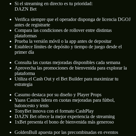
Si el streaming en directo es tu prioridad:
DAZN Bet
Verifica siempre que el operador disponga de licencia DGOJ
antes de registrarte
Compara las condiciones de rollover entre distintas
plataformas
Prueba la versión móvil o la app antes de depositar
Establece límites de depósito y tiempo de juego desde el
primer día
Consulta las cuotas mejoradas disponibles cada semana
Aprovecha las promociones de bienvenida para explorar la
plataforma
Utiliza el Cash Out y el Bet Builder para maximizar tu
estrategia
Casumo destaca por su diseño y Player Props
Yaass Casino lidera en cuotas mejoradas para fútbol,
baloncesto y tenis
TonyBet innova con el formato CashPlay
DAZN Bet ofrece la mejor experiencia de streaming
1xBet presenta el bono de bienvenida más generoso
GoldenBull apuesta por las precombinadas en eventos