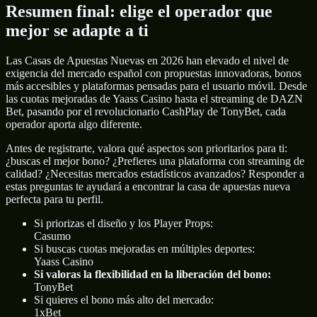
Resumen final: elige el operador que
mejor se adapte a ti
Las Casas de Apuestas Nuevas en 2026 han elevado el nivel de
exigencia del mercado español con propuestas innovadoras, bonos
más accesibles y plataformas pensadas para el usuario móvil. Desde
las cuotas mejoradas de Yaass Casino hasta el streaming de DAZN
Bet, pasando por el revolucionario CashPlay de TonyBet, cada
operador aporta algo diferente.
Antes de registrarte, valora qué aspectos son prioritarios para ti:
¿buscas el mejor bono? ¿Prefieres una plataforma con streaming de
calidad? ¿Necesitas mercados estadísticos avanzados? Responder a
estas preguntas te ayudará a encontrar la casa de apuestas nueva
perfecta para tu perfil.
Si priorizas el diseño y los Player Props:
Casumo
Si buscas cuotas mejoradas en múltiples deportes:
Yaass Casino
Si valoras la flexibilidad en la liberación del bono:
TonyBet
Si quieres el bono más alto del mercado:
1xBet