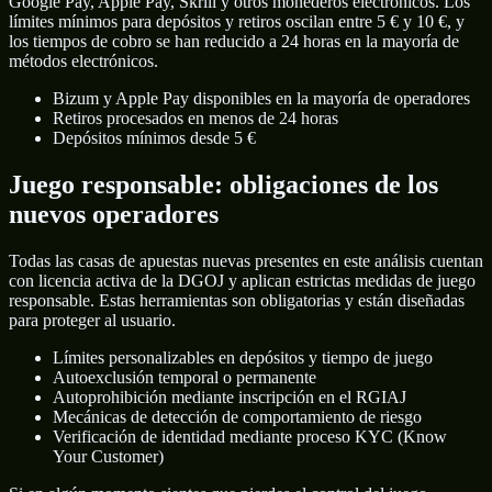
Google Pay, Apple Pay, Skrill y otros monederos electrónicos. Los
límites mínimos para depósitos y retiros oscilan entre 5 € y 10 €, y
los tiempos de cobro se han reducido a 24 horas en la mayoría de
métodos electrónicos.
Bizum y Apple Pay disponibles en la mayoría de operadores
Retiros procesados en menos de 24 horas
Depósitos mínimos desde 5 €
Juego responsable: obligaciones de los
nuevos operadores
Todas las casas de apuestas nuevas presentes en este análisis cuentan
con licencia activa de la DGOJ y aplican estrictas medidas de juego
responsable. Estas herramientas son obligatorias y están diseñadas
para proteger al usuario.
Límites personalizables en depósitos y tiempo de juego
Autoexclusión temporal o permanente
Autoprohibición mediante inscripción en el RGIAJ
Mecánicas de detección de comportamiento de riesgo
Verificación de identidad mediante proceso KYC (Know
Your Customer)