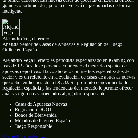
grandes oportunidades, pero la clave está en gestionarlas de forma
inteligente.
Alejandro Vega Herrero
Analista Senior de Casas de Apuestas y Regulación del Juego
Online en España
Alejandro Vega Herrero es periodista especializado en iGaming con
más de 12 años de experiencia cubriendo el mercado español de
apuestas deportivas. Ha colaborado con medios especializados del
sector y es un referente en la evaluación de casas de apuestas nuevas
que obtienen licencia de la DGOJ. Su profundo conocimiento de la
regulación española y las tendencias del mercado le permite ofrecer
análisis rigurosos y orientados al jugador responsable.
Casas de Apuestas Nuevas
Regulación DGOJ
Bonos de Bienvenida
Métodos de Pago en España
Juego Responsable
Ver perfil completo →