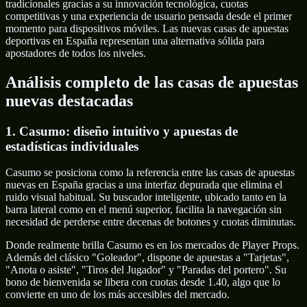
tradicionales gracias a su innovación tecnológica, cuotas
competitivas y una experiencia de usuario pensada desde el primer
momento para dispositivos móviles. Las nuevas casas de apuestas
deportivas en España representan una alternativa sólida para
apostadores de todos los niveles.
Análisis completo de las casas de apuestas
nuevas destacadas
1. Casumo: diseño intuitivo y apuestas de
estadísticas individuales
Casumo se posiciona como la referencia entre las casas de apuestas
nuevas en España gracias a una interfaz depurada que elimina el
ruido visual habitual. Su buscador inteligente, ubicado tanto en la
barra lateral como en el menú superior, facilita la navegación sin
necesidad de perderse entre decenas de botones y cuotas diminutas.
Donde realmente brilla Casumo es en los mercados de Player Props.
Además del clásico "Goleador", dispone de apuestas a "Tarjetas",
"Anota o asiste", "Tiros del Jugador" y "Paradas del portero". Su
bono de bienvenida se libera con cuotas desde 1.40, algo que lo
convierte en uno de los más accesibles del mercado.