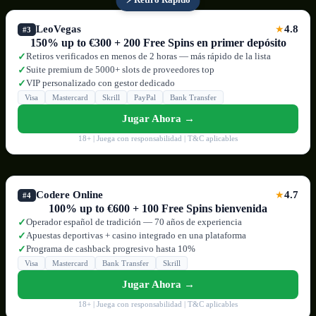
LeoVegas
4.8
★
#3
150% up to €300 + 200 Free Spins en primer depósito
Retiros verificados en menos de 2 horas — más rápido de la lista
✓
Suite premium de 5000+ slots de proveedores top
✓
VIP personalizado con gestor dedicado
✓
Visa
Mastercard
Skrill
PayPal
Bank Transfer
Jugar Ahora →
18+ | Juega con responsabilidad | T&C aplicables
Codere Online
4.7
★
#4
100% up to €600 + 100 Free Spins bienvenida
Operador español de tradición — 70 años de experiencia
✓
Apuestas deportivas + casino integrado en una plataforma
✓
Programa de cashback progresivo hasta 10%
✓
Visa
Mastercard
Bank Transfer
Skrill
Jugar Ahora →
18+ | Juega con responsabilidad | T&C aplicables