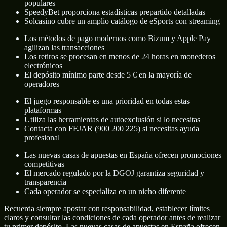
populares
SpeedyBet proporciona estadísticas prepartido detalladas
Solcasino cubre un amplio catálogo de eSports con streaming
Los métodos de pago modernos como Bizum y Apple Pay
agilizan las transacciones
Los retiros se procesan en menos de 24 horas en monederos
electrónicos
El depósito mínimo parte desde 5 € en la mayoría de
operadores
El juego responsable es una prioridad en todas estas
plataformas
Utiliza las herramientas de autoexclusión si lo necesitas
Contacta con FEJAR (900 200 225) si necesitas ayuda
profesional
Las nuevas casas de apuestas en España ofrecen promociones
competitivas
El mercado regulado por la DGOJ garantiza seguridad y
transparencia
Cada operador se especializa en un nicho diferente
Recuerda siempre apostar con responsabilidad, establecer límites
claros y consultar las condiciones de cada operador antes de realizar
tu primer depósito. Las nuevas casas de apuestas en España ofrecen