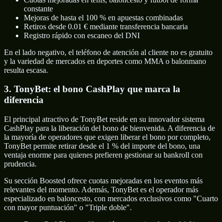
constante
Mejoras de hasta el 100 % en apuestas combinadas
Retiros desde 0.01 € mediante transferencia bancaria
Registro rápido con escaneo del DNI
En el lado negativo, el teléfono de atención al cliente no es gratuito
y la variedad de mercados en deportes como MMA o balonmano
resulta escasa.
3. TonyBet: el bono CashPlay que marca la
diferencia
El principal atractivo de TonyBet reside en su innovador sistema
CashPlay para la liberación del bono de bienvenida. A diferencia de
la mayoría de operadores que exigen liberar el bono por completo,
TonyBet permite retirar desde el 1 % del importe del bono, una
ventaja enorme para quienes prefieren gestionar su bankroll con
prudencia.
Su sección Boosted ofrece cuotas mejoradas en los eventos más
relevantes del momento. Además, TonyBet es el operador más
especializado en baloncesto, con mercados exclusivos como "Cuarto
con mayor puntuación" o "Triple doble".