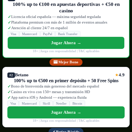
100% up to €100 en apuestas deportivas + €50 en
casino
Licencia oficial española — máxima seguridad regulada
✓
Plataforma premium con más de 1 millón de eventos anuales
✓
Atención al cliente 24/7 en español
✓
Visa
Mastercard
PayPal
Bank Transfer
Jugar Ahora →
18+ | Juega con responsabilidad | T&C aplicables
🎰 Mejor Bono
Betano
4.9
★
#2
100% up to €500 en primer depósito + 50 Free Spins
Bono de bienvenida más generoso del mercado español
✓
Casino en vivo con 150+ mesas y transmisión HD
✓
App nativa iOS y Android — experiencia fluida
✓
Visa
Mastercard
Skrill
Neteller
Bitcoin
Jugar Ahora →
18+ | Juega con responsabilidad | T&C aplicables
⚡ Retiro Rápido