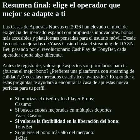
Resumen final: elige el operador que
mejor se adapte a ti
Las Casas de Apuestas Nuevas en 2026 han elevado el nivel de
exigencia del mercado español con propuestas innovadoras, bonos
más accesibles y plataformas pensadas para el usuario móvil. Desde
las cuotas mejoradas de Yaass Casino hasta el streaming de DAZN
Bet, pasando por el revolucionario CashPlay de TonyBet, cada
operador aporta algo diferente.
Antes de registrarte, valora qué aspectos son prioritarios para ti:
¿buscas el mejor bono? ¿Prefieres una plataforma con streaming de
calidad? ¿Necesitas mercados estadísticos avanzados? Responder a
estas preguntas te ayudará a encontrar la casa de apuestas nueva
perfecta para tu perfil.
Si priorizas el diseño y los Player Props:
Casumo
Si buscas cuotas mejoradas en múltiples deportes:
Yaass Casino
Si valoras la flexibilidad en la liberación del bono:
TonyBet
Si quieres el bono más alto del mercado:
1xBet