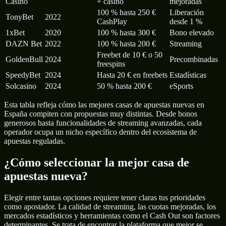
Casino
+ casino
mejoradas
100 % hasta 250 €
Liberación
TonyBet
2022
CashPlay
desde 1 %
1xBet
2020
100 % hasta 300 €
Bono elevado
DAZN Bet
2022
100 % hasta 200 €
Streaming
Freebet de 10 € o 50
GoldenBull
2024
Precombinadas
freespins
SpeedyBet
2024
Hasta 20 € en freebets
Estadísticas
Solcasino
2024
50 % hasta 200 €
eSports
Esta tabla refleja cómo las mejores casas de apuestas nuevas en
España compiten con propuestas muy distintas. Desde bonos
generosos hasta funcionalidades de streaming avanzadas, cada
operador ocupa un nicho específico dentro del ecosistema de
apuestas reguladas.
¿Cómo seleccionar la mejor casa de
apuestas nueva?
Elegir entre tantas opciones requiere tener claras tus prioridades
como apostador. La calidad de streaming, las cuotas mejoradas, los
mercados estadísticos y herramientas como el Cash Out son factores
determinantes. Se trata de encontrar la plataforma que mejor se