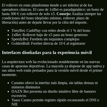
El rollover en estas plataformas tiende a ser inferior al de los
operadores clásicos. El caso de 1xBet es paradigmático: un bono de
hasta 300 € con rollover de solo x5.
Consejo:
Analiza siempre las
condiciones del bono (depósito mínimo, rollover, plazo de
liberación) antes de dejarte llevar por la cifra del importe.
TonyBet: CashPlay con retiro desde el 1 % del bono
1xBet: Rollover bajo de x5 para un bono generoso
SpeedyBet: Freebets sin requisitos complejos
GoldenBull: Freebet directa de 10 € al registrarse
Interfaces diseñadas para la experiencia móvil
La arquitectura web ha evolucionado notablemente en las nuevas
casas de apuestas deportivas. La mayoría ya dispone de app nativa y
sus sitios web están pensados para la versión móvil desde el primer
momento.
Casumo ofrece la interfaz más limpia, sin tablas densas ni
números diminutos
DAZN Bet presenta un diseño intuitivo libre de banners
excesivos
Yaass Casino permite registro rápido escaneando el DNI o
NIE