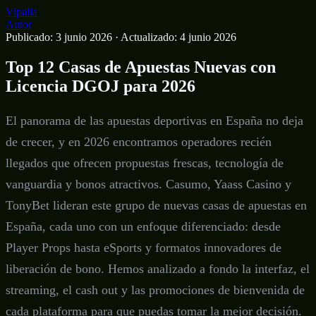
Vipalia
Autor
Publicado: 3 junio 2026
·
Actualizado: 4 junio 2026
Top 12 Casas de Apuestas Nuevas con
Licencia DGOJ para 2026
El panorama de las apuestas deportivas en España no deja
de crecer, y en 2026 encontramos operadores recién
llegados que ofrecen propuestas frescas, tecnología de
vanguardia y bonos atractivos. Casumo, Yaass Casino y
TonyBet lideran este grupo de nuevas casas de apuestas en
España, cada uno con un enfoque diferenciado: desde
Player Props hasta eSports y formatos innovadores de
liberación de bono. Hemos analizado a fondo la interfaz, el
streaming, el cash out y las promociones de bienvenida de
cada plataforma para que puedas tomar la mejor decisión.