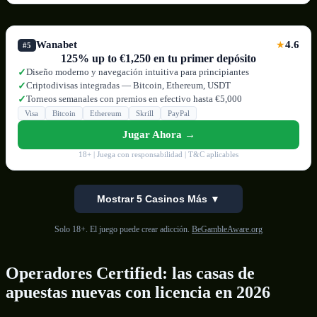
Wanabet
4.6
★
#5
125% up to €1,250 en tu primer depósito
Diseño moderno y navegación intuitiva para principiantes
✓
Criptodivisas integradas — Bitcoin, Ethereum, USDT
✓
Torneos semanales con premios en efectivo hasta €5,000
✓
Visa
Bitcoin
Ethereum
Skrill
PayPal
Jugar Ahora →
18+ | Juega con responsabilidad | T&C aplicables
Mostrar 5 Casinos Más ▼
Solo 18+. El juego puede crear adicción.
BeGambleAware.org
Operadores Certified: las casas de
apuestas nuevas con licencia en 2026