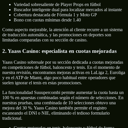
Variedad sobresaliente de Player Props en fútbol
Buscador inteligente dual para localizar mercados al instante
Cobertura destacada de Fórmula 1 y Moto GP
Bono con cuotas mínimas desde 1.40
Como aspecto mejorable, la atención al cliente recurre a un sistema
de traducción automática, y las promociones en deportes son
limitadas comparadas con su sección de casino.
2. Yaass Casino: especialista en cuotas mejoradas
Yaass Casino sobresale por su sección dedicada a cuotas mejoradas
en competiciones de fútbol, baloncesto y tenis. En el momento de
nuestra revisión, encontramos mejoras activas en LaLiga 2, Euroliga
y en el ATP de Miami, algo poco habitual entre operadores que
suelen ignorar el tenis en estas promociones.
La funcionalidad Suuupercombi permite aumentar la cuota hasta un
100 % en apuestas combinadas según el número de selecciones. En
nuestras pruebas, una combinada de 10 selecciones obtuvo una
mejora del 30 %. Yaass Casino también permite el registro
escaneando el DNI o NIE, eliminando el tedioso formulario
tradicional.
Cuotas mejoradas en tenis, baloncesto y fútbol de forma