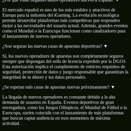
El mercado español es uno de los más estables y atractivos de
Europa para la industria del iGaming. La evolución tecnológica
permite desarrollar plataformas más competitivas que responden
mejor a las necesidades del usuario actual. Además, grandes eventos
como el Mundial o la Eurocopa funcionan como catalizadores para
el lanzamiento de nuevos operadores.
¿Son seguras las nuevas casas de apuestas deportivas?
▼
Sí, los nuevos operadores de apuestas son completamente seguros
siempre que dispongan del sello de licencia expedido por la DGOJ.
Esta autorización implica el cumplimiento de estrictos requisitos de
seguridad, protección de datos y juego responsable que garantizan la
integridad de tu dinero y tus datos personales.
¿Se esperan más casas de apuestas nuevas próximamente?
▼
La llegada de nuevos operadores es constante debido a la alta
demanda de usuarios en España. Eventos deportivos de gran
envergadura, como los Juegos Olímpicos, el Mundial de Fútbol o la
Eurocopa, suelen coincidir con el lanzamiento de más plataformas
que buscan captar audiencia en esos momentos de máxima
actividad.