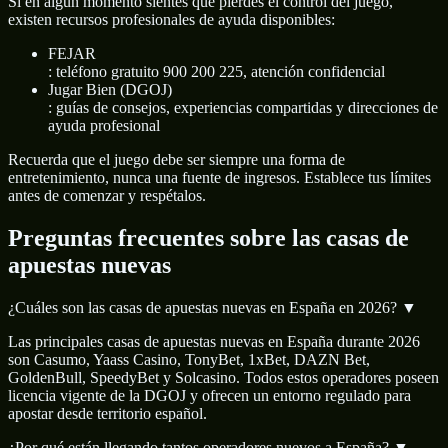
Si en algún momento sientes que pierdes el control del juego,
existen recursos profesionales de ayuda disponibles:
FEJAR
: teléfono gratuito 900 200 225, atención confidencial
Jugar Bien (DGOJ)
: guías de consejos, experiencias compartidas y direcciones de
ayuda profesional
Recuerda que el juego debe ser siempre una forma de
entretenimiento, nunca una fuente de ingresos. Establece tus límites
antes de comenzar y respétalos.
Preguntas frecuentes sobre las casas de
apuestas nuevas
¿Cuáles son las casas de apuestas nuevas en España en 2026?
▼
Las principales casas de apuestas nuevas en España durante 2026
son Casumo, Yaass Casino, TonyBet, 1xBet, DAZN Bet,
GoldenBull, SpeedyBet y Solcasino. Todos estos operadores poseen
licencia vigente de la DGOJ y ofrecen un entorno regulado para
apostar desde territorio español.
¿Por qué están llegando tantos operadores nuevos a España?
▼