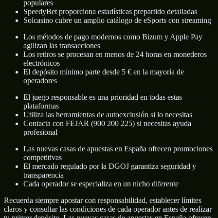
populares
SpeedyBet proporciona estadísticas prepartido detalladas
Solcasino cubre un amplio catálogo de eSports con streaming
Los métodos de pago modernos como Bizum y Apple Pay
agilizan las transacciones
Los retiros se procesan en menos de 24 horas en monederos
electrónicos
El depósito mínimo parte desde 5 € en la mayoría de
operadores
El juego responsable es una prioridad en todas estas
plataformas
Utiliza las herramientas de autoexclusión si lo necesitas
Contacta con FEJAR (900 200 225) si necesitas ayuda
profesional
Las nuevas casas de apuestas en España ofrecen promociones
competitivas
El mercado regulado por la DGOJ garantiza seguridad y
transparencia
Cada operador se especializa en un nicho diferente
Recuerda siempre apostar con responsabilidad, establecer límites
claros y consultar las condiciones de cada operador antes de realizar
tu primer depósito. Las nuevas casas de apuestas en España ofrecen