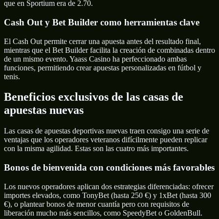
que en Sportium era de 2.70.
Cash Out y Bet Builder como herramientas clave
El Cash Out permite cerrar una apuesta antes del resultado final,
mientras que el Bet Builder facilita la creación de combinadas dentro
de un mismo evento. Yaass Casino ha perfeccionado ambas
funciones, permitiendo crear apuestas personalizadas en fútbol y
tenis.
Beneficios exclusivos de las casas de
apuestas nuevas
Las casas de apuestas deportivas nuevas traen consigo una serie de
ventajas que los operadores veteranos difícilmente pueden replicar
con la misma agilidad. Estas son las cuatro más importantes.
Bonos de bienvenida con condiciones más favorables
Los nuevos operadores aplican dos estrategias diferenciadas: ofrecer
importes elevados, como TonyBet (hasta 250 €) y 1xBet (hasta 300
€), o plantear bonos de menor cuantía pero con requisitos de
liberación mucho más sencillos, como SpeedyBet o GoldenBull.