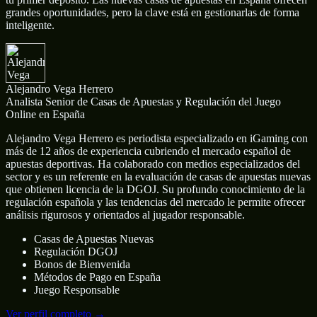
grandes oportunidades, pero la clave está en gestionarlas de forma
inteligente.
Alejandro Vega Herrero
Analista Senior de Casas de Apuestas y Regulación del Juego
Online en España
Alejandro Vega Herrero es periodista especializado en iGaming con
más de 12 años de experiencia cubriendo el mercado español de
apuestas deportivas. Ha colaborado con medios especializados del
sector y es un referente en la evaluación de casas de apuestas nuevas
que obtienen licencia de la DGOJ. Su profundo conocimiento de la
regulación española y las tendencias del mercado le permite ofrecer
análisis rigurosos y orientados al jugador responsable.
Casas de Apuestas Nuevas
Regulación DGOJ
Bonos de Bienvenida
Métodos de Pago en España
Juego Responsable
Ver perfil completo →