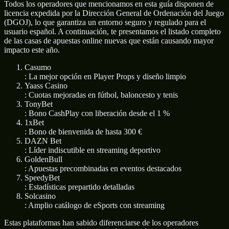
Todos los operadores que mencionamos en esta guía disponen de
licencia expedida por la Dirección General de Ordenación del Juego
(DGOJ), lo que garantiza un entorno seguro y regulado para el
usuario español. A continuación, te presentamos el listado completo
de las casas de apuestas online nuevas que están causando mayor
impacto este año.
Casumo
: La mejor opción en Player Props y diseño limpio
Yaass Casino
: Cuotas mejoradas en fútbol, baloncesto y tenis
TonyBet
: Bono CashPlay con liberación desde el 1 %
1xBet
: Bono de bienvenida de hasta 300 €
DAZN Bet
: Líder indiscutible en streaming deportivo
GoldenBull
: Apuestas precombinadas en eventos destacados
SpeedyBet
: Estadísticas prepartido detalladas
Solcasino
: Amplio catálogo de eSports con streaming
Estas plataformas han sabido diferenciarse de los operadores