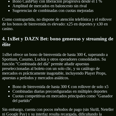
Bono CashPlay con liberación progresiva desde el 1 %
Amplitud de mercados en baloncesto sin rival
Sugerencias de combinadas con cuotas mejoradas
Como contrapartida, no dispone de atención telefónica y el rollover
de los bonos de bienvenida es elevado: x25 en deportes y x30 en
casino.
4. 1xBet y DAZN Bet: bono generoso y streaming de
élite
1xBet ofrece un bono de bienvenida de hasta 300 €, superando a
Sportium, Casumo, Luckia y otros operadores consolidados. Su
función "Combinada del día" permite añadir apuestas
preseleccionadas al boleto con un solo clic, y su catálogo de
mercados es prácticamente inagotable, incluyendo Player Props,
apuestas a períodos y mercados asiáticos.
Bono de bienvenida de hasta 300 € con rollover de solo x5
Combinadas diarias preconfiguradas en múltiples deportes
Cuotas competitivas en mercados principales como "Ganador
del partido"
Sin embargo, cuenta con pocos métodos de pago (sin Skrill, Neteller
ni Google Pay) y su interfaz resulta recargada, dificultando la