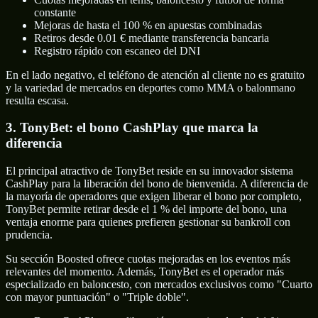
constante
Mejoras de hasta el 100 % en apuestas combinadas
Retiros desde 0.01 € mediante transferencia bancaria
Registro rápido con escaneo del DNI
En el lado negativo, el teléfono de atención al cliente no es gratuito
y la variedad de mercados en deportes como MMA o balonmano
resulta escasa.
3. TonyBet: el bono CashPlay que marca la
diferencia
El principal atractivo de TonyBet reside en su innovador sistema
CashPlay para la liberación del bono de bienvenida. A diferencia de
la mayoría de operadores que exigen liberar el bono por completo,
TonyBet permite retirar desde el 1 % del importe del bono, una
ventaja enorme para quienes prefieren gestionar su bankroll con
prudencia.
Su sección Boosted ofrece cuotas mejoradas en los eventos más
relevantes del momento. Además, TonyBet es el operador más
especializado en baloncesto, con mercados exclusivos como "Cuarto
con mayor puntuación" o "Triple doble".