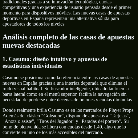
tradicionales gracias a su innovación tecnológica, cuotas
competitivas y una experiencia de usuario pensada desde el primer
momento para dispositivos móviles. Las nuevas casas de apuestas
deportivas en España representan una alternativa sólida para
apostadores de todos los niveles.
Análisis completo de las casas de apuestas
nuevas destacadas
1. Casumo: diseño intuitivo y apuestas de
estadísticas individuales
Casumo se posiciona como la referencia entre las casas de apuestas
nuevas en España gracias a una interfaz depurada que elimina el
ruido visual habitual. Su buscador inteligente, ubicado tanto en la
barra lateral como en el menú superior, facilita la navegación sin
necesidad de perderse entre decenas de botones y cuotas diminutas.
Donde realmente brilla Casumo es en los mercados de Player Props.
Además del clásico "Goleador", dispone de apuestas a "Tarjetas",
"Anota o asiste", "Tiros del Jugador" y "Paradas del portero". Su
bono de bienvenida se libera con cuotas desde 1.40, algo que lo
convierte en uno de los más accesibles del mercado.