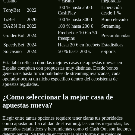
Casino
+ casino
mejoradas
100 % hasta 250 €
Liberación
TonyBet
2022
CashPlay
desde 1 %
1xBet
2020
100 % hasta 300 €
Bono elevado
DAZN Bet
2022
100 % hasta 200 €
Streaming
Freebet de 10 € o 50
GoldenBull
2024
Precombinadas
freespins
SpeedyBet
2024
Hasta 20 € en freebets
Estadísticas
Solcasino
2024
50 % hasta 200 €
eSports
Esta tabla refleja cómo las mejores casas de apuestas nuevas en
España compiten con propuestas muy distintas. Desde bonos
generosos hasta funcionalidades de streaming avanzadas, cada
operador ocupa un nicho específico dentro del ecosistema de
apuestas reguladas.
¿Cómo seleccionar la mejor casa de
apuestas nueva?
Elegir entre tantas opciones requiere tener claras tus prioridades
como apostador. La calidad de streaming, las cuotas mejoradas, los
mercados estadísticos y herramientas como el Cash Out son factores
determinantes. Se trata de encontrar la plataforma que mejor se